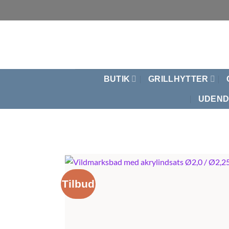
Fortsæt
til
indhold
BUTIK
GRILLHYTTER
UDEND
Tilbud