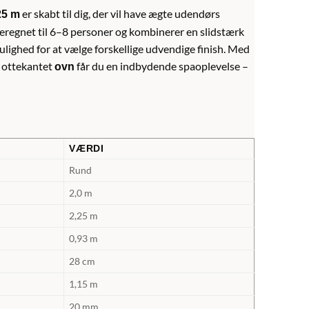
er skabt til dig, der vil have ægte udendørs
25 m
regnet til 6–8 personer og kombinerer en slidstærk
ulighed for at vælge forskellige udvendige finish. Med
n ottekantet
får du en indbydende spaoplevelse –
ovn
VÆRDI
Rund
2,0 m
2,25 m
0,93 m
28 cm
1,15 m
20 mm