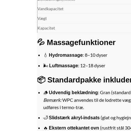
Vandkapacitet
Vægt
Kapacitet
💦 Massagefunktioner
💧
: 8–10 dyser
Hydromassage
🌬️
: 12–18 dyser
Luftmassage
📦 Standardpakke inklude
🪵
: Gran (standard
Udvendig beklædning
Bemærk:
WPC anvendes til de lodrette vægg
udføres i termo-træ.
🛁
(glat og hygiejn
Slidstærk akryl-indsats
🔥
(rustfrit stål 3
Ekstern ottekantet ovn