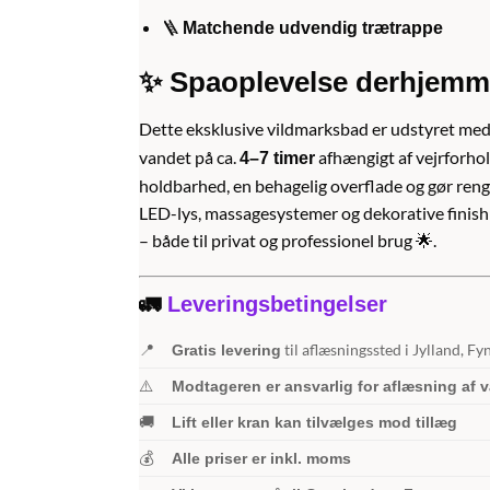
🪜
Matchende udvendig trætrappe
✨ Spaoplevelse derhjem
Dette eksklusive vildmarksbad er udstyret me
vandet på ca.
afhængigt af vejrforhol
4–7 timer
holdbarhed, en behagelig overflade og gør ren
LED-lys, massagesystemer og dekorative finish 
– både til privat og professionel brug 🌟.
🚛
Leveringsbetingelser
📍
til aflæsningssted i Jylland, F
Gratis levering
⚠️
Modtageren er ansvarlig for aflæsning af 
🚚
Lift eller kran kan tilvælges mod tillæg
💰
Alle priser er inkl. moms