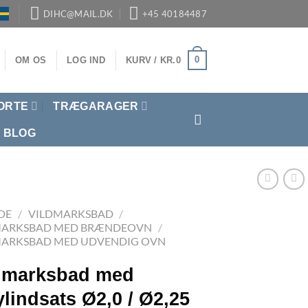
DIHC@MAIL.DK
+45 40184487
0
OM OS
LOG IND
KURV /
KR.
0
ORTE
TRÆGARAGER
BLOG
DE
/
VILDMARKSBAD
/
MARKSBAD MED BRÆNDEOVN
/
MARKSBAD MED UDVENDIG OVN
dmarksbad med
ylindsats Ø2,0 / Ø2,25