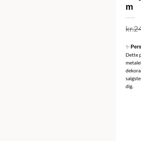
m
kr.
2
✨
Pers
Dette 
metalel
dekorat
salgste
dig.