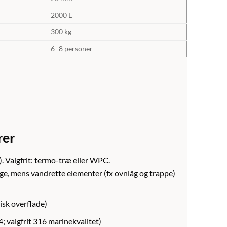
2000 L
300 kg
6–8 personer
rer
). Valgfrit: termo-træ eller WPC.
e, mens vandrette elementer (fx ovnlåg og trappe)
isk overflade)
04; valgfrit 316 marinekvalitet)