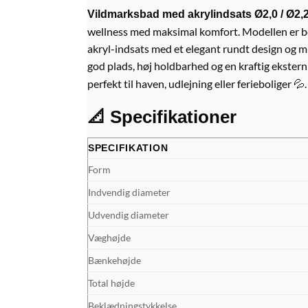
Vildmarksbad med akrylindsats Ø2,0 / Ø2,
wellness med maksimal komfort. Modellen er be
akryl-indsats med et elegant rundt design og m
god plads, høj holdbarhed og en kraftig ekster
perfekt til haven, udlejning eller ferieboliger 💦.
📐 Specifikationer
SPECIFIKATION
Form
Indvendig diameter
Udvendig diameter
Væghøjde
Bænkehøjde
Total højde
Beklædningstykkelse