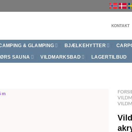
KONTAKT
CAMPING & GLAMPING
BJÆLKEHYTTER
CARP
ØRS SAUNA
VILDMARKSBAD
LAGERTILBUD
FORSI
VILD
VILD
Vil
akr