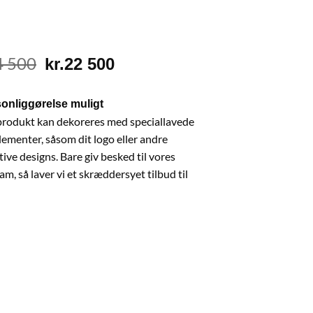
4 500
Original
Current
kr.
22 500
price
price
was:
is:
onliggørelse muligt
kr.24
kr.22
produkt kan dekoreres med speciallavede
500.
500.
ementer, såsom dit logo eller andre
ive designs. Bare giv besked til vores
am, så laver vi et skræddersyet tilbud til