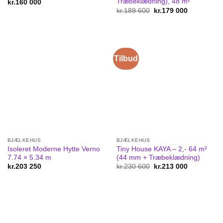
Træbeklædning), 48 m²
kr.
160 000
kr.
189 600
Original
kr.
179 000
Current
price
price
was:
is:
kr.189
kr.179
600.
000.
Tilbud
BJÆLKEHUS
BJÆLKEHUS
Isoleret Moderne Hytte Verno
Tiny House KAYA – 2,- 64 m²
7.74 × 5.34 m
(44 mm + Træbeklædning)
kr.
203 250
kr.
230 600
Original
kr.
213 000
Current
price
price
was:
is:
kr.230
kr.213
600.
000.