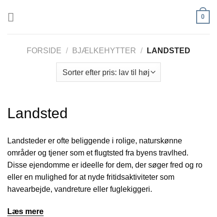
Fortsæt
0
til
indhold
FORSIDE
/
BJÆLKEHYTTER
/
LANDSTED
Landsted
Landsteder er ofte beliggende i rolige, naturskønne
områder og tjener som et flugtsted fra byens travlhed.
Disse ejendomme er ideelle for dem, der søger fred og ro
eller en mulighed for at nyde fritidsaktiviteter som
havearbejde, vandreture eller fuglekiggeri.
Læs mere