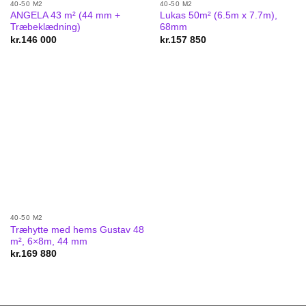
40-50 M2
40-50 M2
ANGELA 43 m² (44 mm +
Lukas 50m² (6.5m x 7.7m),
Træbeklædning)
68mm
kr.
146 000
kr.
157 850
40-50 M2
Træhytte med hems Gustav 48
m², 6×8m, 44 mm
kr.
169 880