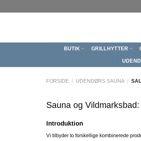
Fortsæt
til
indhold
BUTIK
GRILLHYTTER
UDEND
FORSIDE
/
UDENDØRS SAUNA
/
SAU
Sauna og Vildmarksbad: 
Introduktion
Vi tilbyder to forskellige kombinerede prod