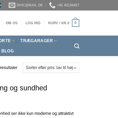
DIHC@MAIL.DK
+45 40184487
0
OM OS
LOG IND
KURV /
KR.
0
ORTE
TRÆGARAGER
BLOG
 resultater
ing og sundhed
 enhed ser ikke kun moderne og attraktivt