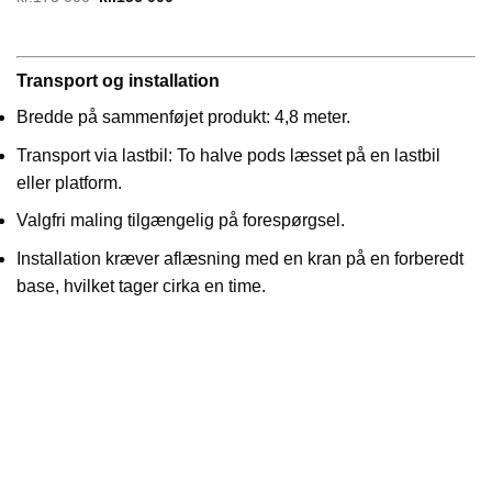
price
price
was:
is:
kr.173
kr.156
000.
000.
Transport og installation
Bredde på sammenføjet produkt: 4,8 meter.
Transport via lastbil: To halve pods læsset på en lastbil
eller platform.
Valgfri maling tilgængelig på forespørgsel.
Installation kræver aflæsning med en kran på en forberedt
base, hvilket tager cirka en time.