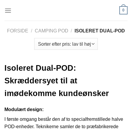
Fortsæt
0
til
indhold
FORSIDE
/
CAMPING POD
/
ISOLERET DUAL-POD
Isoleret Dual-POD:
Skræddersyet til at
imødekomme kundeønsker
Modulært design:
I første omgang består den af to specialfremstillede halve
POD-enheder. Teknikerne samler de to præfabrikerede