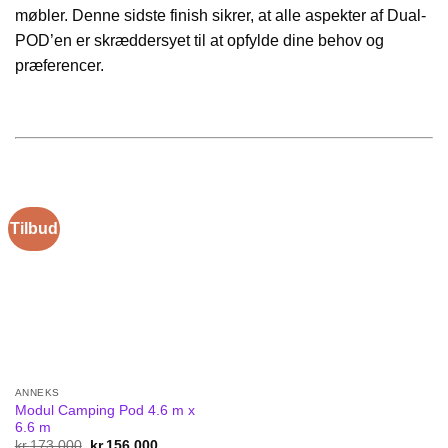
møbler. Denne sidste finish sikrer, at alle aspekter af Dual-
POD’en er skræddersyet til at opfylde dine behov og
præferencer.
Tilbud
ANNEKS
Modul Camping Pod 4.6 m x
6.6 m
kr.
173 000
Original
kr.
156 000
Current