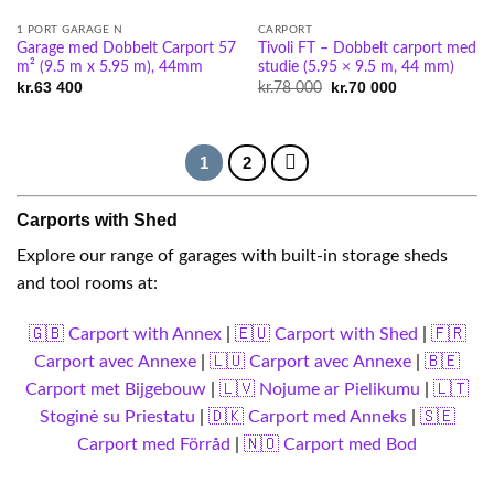
1 PORT GARAGE N
CARPORT
Garage med Dobbelt Carport 57
Tivoli FT – Dobbelt carport med
m² (9.5 m x 5.95 m), 44mm
studie (5.95 × 9.5 m, 44 mm)
kr.
63 400
Original
kr.
70 000
Current
kr.
78 000
price
price
was:
is:
kr.78
kr.70
000.
000.
1
2
Carports with Shed
Explore our range of garages with built-in storage sheds
and tool rooms at:
🇬🇧 Carport with Annex
|
🇪🇺 Carport with Shed
|
🇫🇷
Carport avec Annexe
|
🇱🇺 Carport avec Annexe
|
🇧🇪
Carport met Bijgebouw
|
🇱🇻 Nojume ar Pielikumu
|
🇱🇹
Stoginė su Priestatu
|
🇩🇰 Carport med Anneks
|
🇸🇪
Carport med Förråd
|
🇳🇴 Carport med Bod