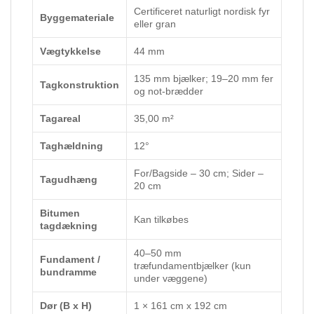
Certificeret naturligt nordisk fyr
Byggemateriale
eller gran
Vægtykkelse
44 mm
135 mm bjælker; 19–20 mm fer
Tagkonstruktion
og not-brædder
Tagareal
35,00 m²
Taghældning
12°
For/Bagside – 30 cm; Sider –
Tagudhæng
20 cm
Bitumen
Kan tilkøbes
tagdækning
40–50 mm
Fundament /
træfundamentbjælker (kun
bundramme
under væggene)
Dør (B x H)
1 × 161 cm x 192 cm