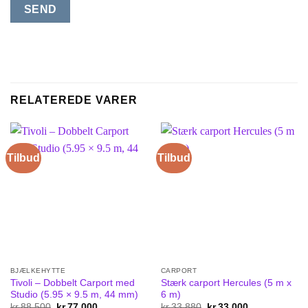
RELATEREDE VARER
Tilbud
Tilbud
BJÆLKEHYTTE
CARPORT
Tivoli – Dobbelt Carport med
Stærk carport Hercules (5 m x
Studio (5.95 × 9.5 m, 44 mm)
6 m)
kr.
88 500
Original
kr.
77 000
Current
kr.
33 880
Original
kr.
33 000
Current