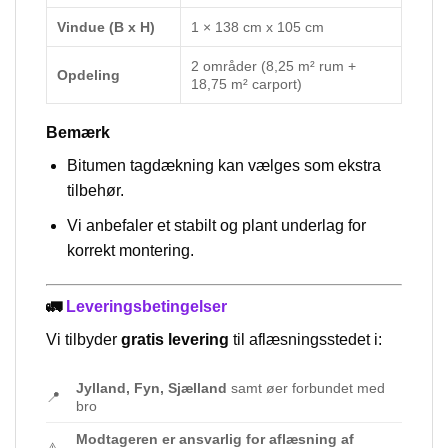
Vindue (B x H)
1 × 138 cm x 105 cm
2 områder (8,25 m² rum +
Opdeling
18,75 m² carport)
Bemærk
Bitumen tagdækning kan vælges som ekstra
tilbehør.
Vi anbefaler et stabilt og plant underlag for
korrekt montering.
🚛
Leveringsbetingelser
Vi tilbyder
gratis levering
til aflæsningsstedet i:
Jylland, Fyn, Sjælland
samt øer forbundet med
📍
bro
Modtageren er ansvarlig for aflæsning af