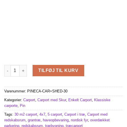
Carport med redskabsrum 30m² (4 m x 7,5 m) antal
TILFØJ TIL KURV
Varenummer:
PINECA-CAR+SHED-30
Kategorier:
Carport
,
Carport med Skur
,
Enkelt Carport
,
Klassiske
carporte
,
Pin
Tags:
30 m2 carport
,
4x7
,
5 carport
,
Carport i træ
,
Carport med
redskabsrum
,
grantræ
,
haveopbevaring
,
nordisk fyr
,
overdækket
parkering
,
redskabsrum
,
træbygning
,
træcarport