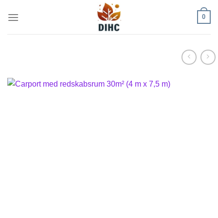
Fortsæt
0
til
indhold