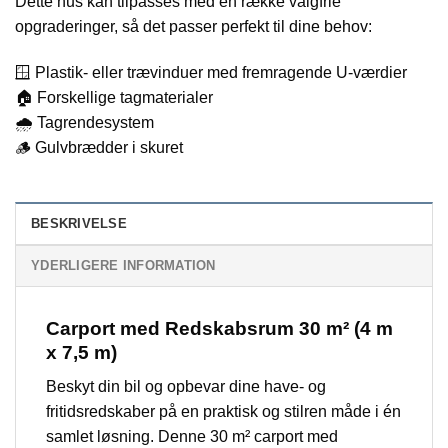
Dette hus kan tilpasses med en række valgfrie
opgraderinger, så det passer perfekt til dine behov:
🪟 Plastik- eller trævinduer med fremragende U-værdier
🏠 Forskellige tagmaterialer
🌧️ Tagrendesystem
🪵 Gulvbrædder i skuret
BESKRIVELSE
YDERLIGERE INFORMATION
Carport med Redskabsrum 30 m² (4 m
x 7,5 m)
Beskyt din bil og opbevar dine have- og
fritidsredskaber på en praktisk og stilren måde i én
samlet løsning. Denne 30 m² carport med