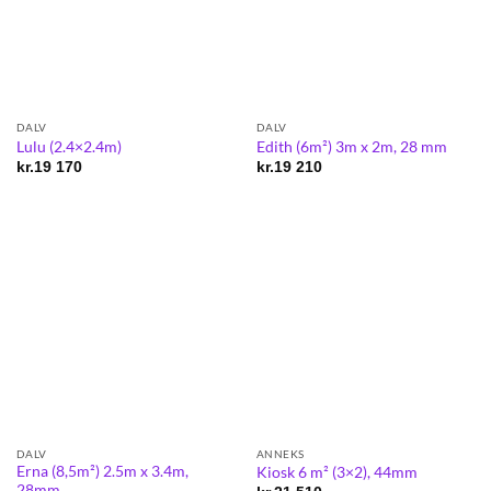
DALV
DALV
Lulu (2.4×2.4m)
Edith (6m²) 3m x 2m, 28 mm
kr.
19 170
kr.
19 210
DALV
ANNEKS
Erna (8,5m²) 2.5m x 3.4m,
Kiosk 6 m² (3×2), 44mm
28mm