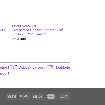
1 PORT GARAGE N
DUO
Garage med Dobbelt Carport 57 m²
(9.5 m x 5.95 m), 44mm
kr.
63 400
oginė
|
🇩🇰 Dobbelt carport
|
🇧🇪 Dubbele
arport