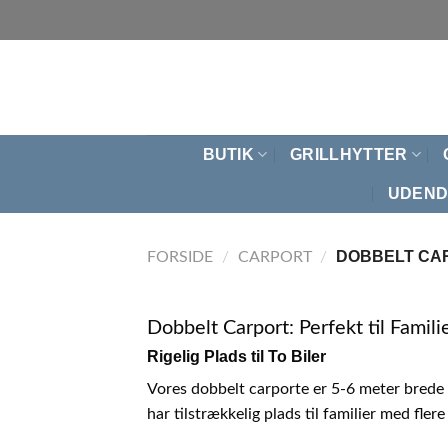
Fortsæt
til
indhold
BUTIK
GRILLHYTTER
UDEND
DOBBELT CA
FORSIDE
/
CARPORT
/
Dobbelt Carport: Perfekt til Famil
Rigelig Plads til To Biler
Vores dobbelt carporte er 5-6 meter brede og
har tilstrækkelig plads til familier med flere 