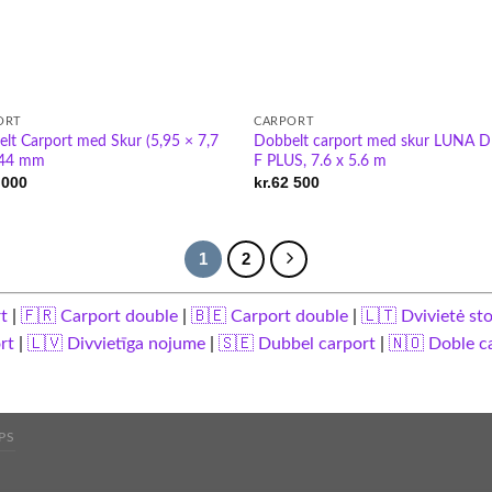
ORT
CARPORT
lt Carport med Skur (5,95 × 7,7
Dobbelt carport med skur LUNA 
 44 mm
F PLUS, 7.6 x 5.6 m
 000
kr.
62 500
1
2
rt
|
🇫🇷 Carport double
|
🇧🇪 Carport double
|
🇱🇹 Dvivietė st
ort
|
🇱🇻 Divvietīga nojume
|
🇸🇪 Dubbel carport
|
🇳🇴 Doble c
PS