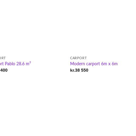
ORT
CARPORT
rt Pablo 28.6 m²
Modern carport 6m x 6m
 400
kr.
38 550