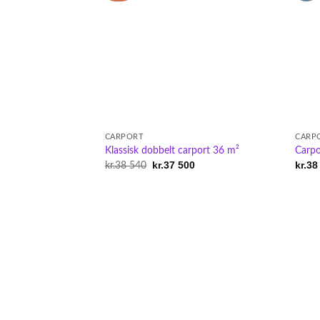
CARPORT
CARP
Klassisk dobbelt carport 36 m²
Carpo
Original
kr.
37 500
Current
kr.
38
kr.
38 540
price
price
was:
is:
kr.38
kr.37
540.
500.