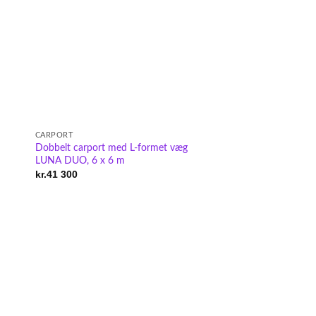
CARPORT
Dobbelt carport med L-formet væg
LUNA DUO, 6 x 6 m
kr.
41 300