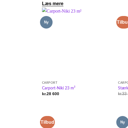
Læs mere
Tilb
Ny
CARPORT
CARP
Carport-Niki 23 m²
Stærk
kr.
28 600
kr.
33
Tilbud
Ny