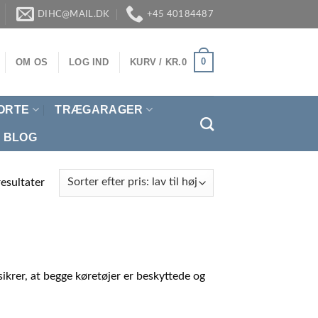
DIHC@MAIL.DK
+45 40184487
0
OM OS
LOG IND
KURV /
KR.
0
ORTE
TRÆGARAGER
BLOG
esultater
sikrer, at begge køretøjer er beskyttede og