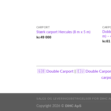
CARPORT
CARP
Dobbe
Stærk carport Hercules (8 m x 5 m)
m) –
kr.
49 000
kr.
61
🇬🇧 Double Carport
|
🇪🇺 Double Carpo
carp
SALGS OG LEVERINGSBETINGELSER FOR DIHC A
DIHC ApS
Copyright 2026 ©