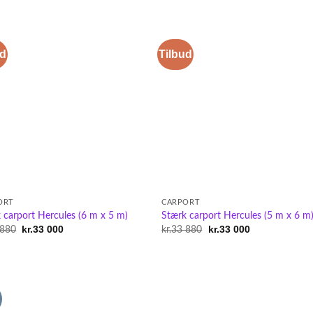
ud
Tilbud
ORT
CARPORT
 carport Hercules (6 m x 5 m)
Stærk carport Hercules (5 m x 6 m
Original
kr.
33 000
Current
Original
kr.
33 000
Current
 880
kr.
33 880
price
price
price
price
was:
is:
was:
is:
kr.33
kr.33
kr.33
kr.33
880.
000.
880.
000.