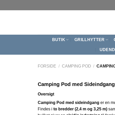
Fortsæt
til
indhold
BUTIK
GRILLHYTTER
UDEND
FORSIDE
/
CAMPING POD
/
CAMPING
Camping Pod med Sideindgang 
Oversigt
Camping Pod med sideindgang
er en m
Findes i
to bredder (2,4 m og 3,25 m)
sa