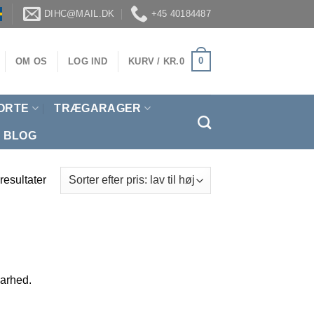
DIHC@MAIL.DK
+45 40184487
0
OM OS
LOG IND
KURV /
KR.
0
ORTE
TRÆGARAGER
BLOG
 resultater
barhed.