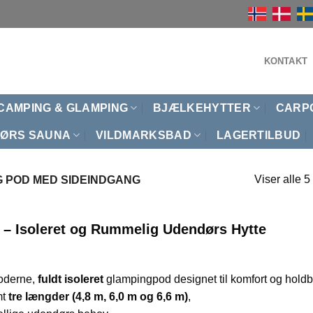
KONTAKT
CAMPING & GLAMPING
BJÆLKEHYTTER
CARP
ØRS SAUNA
VILDMARKSBAD
LAGERTILBUD
Viser alle 5
 POD MED SIDEINDGANG
– Isoleret og Rummelig Udendørs Hytte
oderne,
fuldt isoleret
glampingpod designet til komfort og hold
mt
tre længder (4,8 m, 6,0 m og 6,6 m)
,