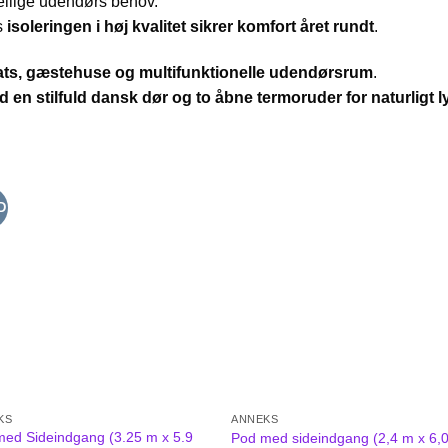
kellige udendørs behov.
s
isoleringen i høj kvalitet sikrer komfort året rundt
.
eats, gæstehuse og multifunktionelle udendørsrum
.
 en stilfuld dansk dør og to åbne termoruder for naturligt ly
D
KS
ANNEKS
ed Sideindgang (3.25 m x 5.9
Pod med sideindgang (2,4 m x 6,