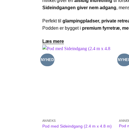
hvilket giver en
alsidig indretning
til fors
Sideindgangen giver nem adgang
, men
Perfekt til
glampingpladser, private retr
Podden er bygget i
premium fyrretræ, med
Læs mere
NYHED
NYHE
ANNEKS
ANNE
Pod m
Pod med Sideindgang (2.4 m x 4.8 m)