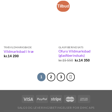
Tilbud
TRÆVILDMARKSBADE
GLASFIBERINDSATS
Ofuro Vildmarksbad
Vildmarksbad i træ
(glasfiberindsats)
kr.
14 200
kr.
15 550
Original
Current
kr.
14 350
price
price
was:
is:
kr.15
kr.14
550.
350.
1
2
3
SALGS OG LEVERINGSBETINGELSER FOR DIHC APS