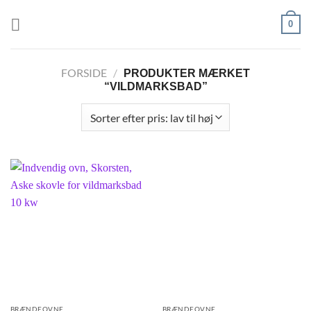
Fortsæt
0
til
indhold
FORSIDE
/
PRODUKTER MÆRKET
“VILDMARKSBAD”
BRÆNDEOVNE
BRÆNDEOVNE