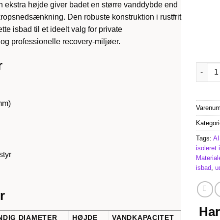
en ekstra højde giver badet en større vanddybde end
elkropsnedsænkning. Den robuste konstruktion i rustfrit
 isbad til et ideelt valg for private
 og professionelle recovery-miljøer.
r
Højt Is
mm)
Varenu
Kategori
Tags:
AI
isoleret
styr
Material
isbad
,
u
r
Har
NDIG DIAMETER
HØJDE
VANDKAPACITET