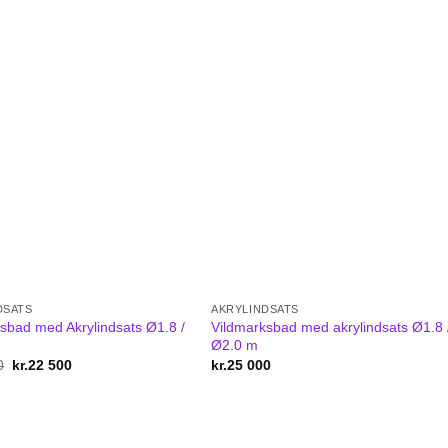
DSATS
AKRYLINDSATS
sbad med Akrylindsats Ø1.8 /
Vildmarksbad med akrylindsats Ø1.8 
Ø2.0 m
0
Original
kr.
22 500
Current
kr.
25 000
price
price
was:
is:
kr.24
kr.22
700.
500.