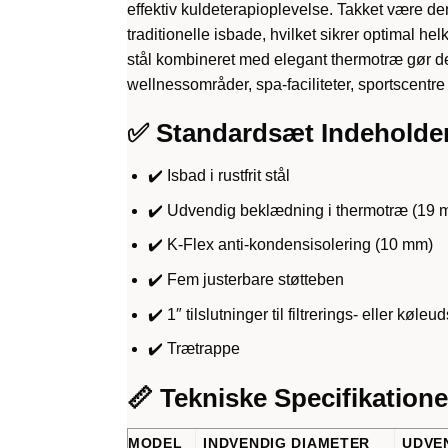
effektiv kuldeterapioplevelse. Takket være d
traditionelle isbade, hvilket sikrer optimal h
stål kombineret med elegant thermotræ gør dette
wellnessområder, spa-faciliteter, sportscentre
✅ Standardsæt Indeholde
✔️ Isbad i rustfrit stål
✔️ Udvendig beklædning i thermotræ (19 
✔️ K-Flex anti-kondensisolering (10 mm)
✔️ Fem justerbare støtteben
✔️ 1″ tilslutninger til filtrerings- eller køleud
✔️ Trætrappe
📏 Tekniske Specifikatione
MODEL
INDVENDIG DIAMETER
UDVE