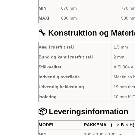
MINI
670 mm
770 m
MAXI
890 mm
990 m
🔧 Konstruktion og Materi
Væg i rustfrit stål
1,5 mm
Bund og kant i rustfrit stål
2 mm
Stålkvalitet
AISI 304 el
Indvendig overflade
Mat finish
Udvendig beklædning
19 mm the
Isolering
10 mm K-Fl
📦 Leveringsinformation
MODEL
PAKKEMÅL (L × B × H)
MINI
100 × 100 × 130 cm