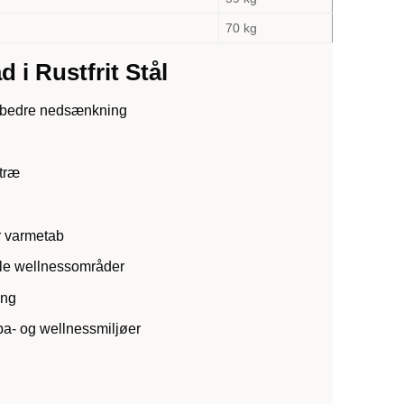
70 kg
d i Rustfrit Stål
g bedre nedsænkning
træ
r varmetab
lle wellnessområder
ing
pa- og wellnessmiljøer