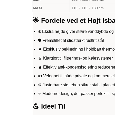
MAXI
110 × 110 × 130 cm
🌟 Fordele ved et Højt Isba
❄️ Ekstra højde giver større vanddybde o
🛡️ Fremstillet af slidstærkt rustfrit stål
🌲 Eksklusiv beklædning i holdbart thermo
💧 Klargjort til filtrerings- og kølesystemer
🔥 Effektiv anti-kondensisolering reducere
🏡 Velegnet til både private og kommercie
⚙️ Justerbare støtteben sikrer stabil placer
✨ Moderne design, der passer perfekt til s
💪 Ideel Til