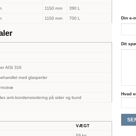
m
1150 mm
390 L
Din e-m
m
1150 mm
700 L
aler
Dit sp
ler AISI 316
 behandlet med glasperler
rmotræ
Hvad er
ex anti-kondensisolering på sider og bund
VÆGT
59 kg