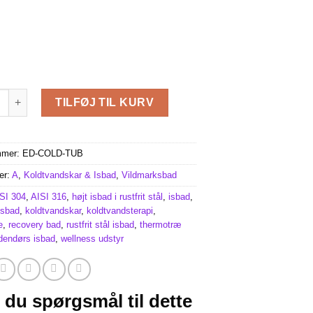
bad i Rustfrit Stål MINI / MAXI antal
TILFØJ TIL KURV
mmer:
ED-COLD-TUB
er:
A
,
Koldtvandskar & Isbad
,
Vildmarksbad
SI 304
,
AISI 316
,
højt isbad i rustfrit stål
,
isbad
,
 isbad
,
koldtvandskar
,
koldtvandsterapi
,
e
,
recovery bad
,
rustfrit stål isbad
,
thermotræ
dendørs isbad
,
wellness udstyr
 du spørgsmål til dette