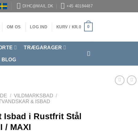
DIHC@MAIL.DK
+45 40184487
0
OM OS
LOG IND
KURV /
KR.
0
ORTE
TRÆGARAGER
BLOG
IDE
/
VILDMARKSBAD
/
TVANDSKAR & ISBAD
 Isbad i Rustfrit Stål
I / MAXI