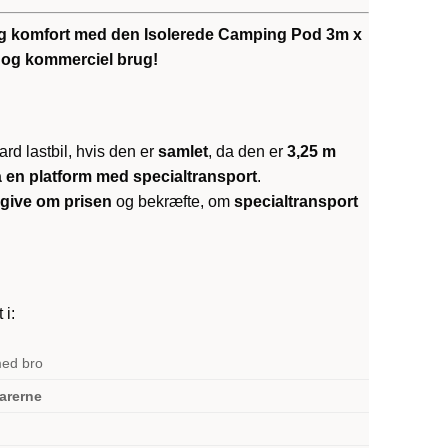
 og komfort med den Isolerede Camping Pod 3m x
at og kommerciel brug!
rd lastbil, hvis den er
samlet
, da den er
3,25 m
 en platform med specialtransport
.
give om prisen
og bekræfte, om
specialtransport
 i:
med bro
varerne