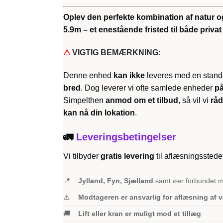
Oplev den perfekte kombination af natur
5.9m – et enestående fristed til både priv
⚠
VIGTIG BEMÆRKNING:
Denne enhed
kan ikke
leveres med en standa
bred
. Dog leverer vi ofte samlede enheder
på
Simpelthen
anmod om et tilbud
, så vil vi
råd
kan nå din lokation
.
🚛
Leveringsbetingelser
Vi tilbyder
gratis levering
til aflæsningsstedet
📍
Jylland, Fyn, Sjælland
samt øer forbundet 
⚠️
Modtageren er ansvarlig for aflæsning af 
🚚
Lift eller kran er muligt mod et tillæg