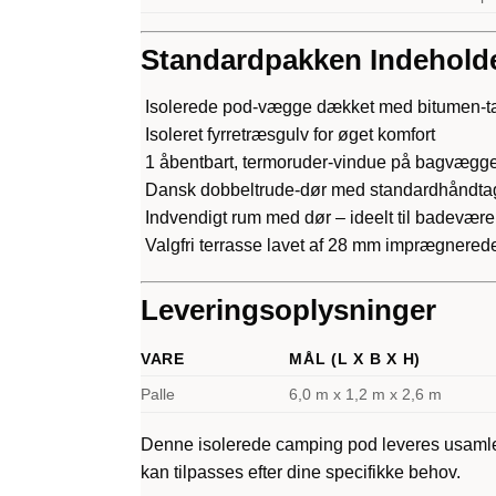
Standardpakken Indehold
Isolerede pod-vægge dækket med bitumen-t
Isoleret fyrretræsgulv for øget komfort
1 åbentbart, termoruder-vindue på bagvægg
Dansk dobbeltrude-dør med standardhåndtag
Indvendigt rum med dør – ideelt til badevære
Valgfri terrasse lavet af 28 mm imprægnerede
Leveringsoplysninger
VARE
MÅL (L X B X H)
Palle
6,0 m x 1,2 m x 2,6 m
Denne isolerede camping pod leveres usamlet
kan tilpasses efter dine specifikke behov.