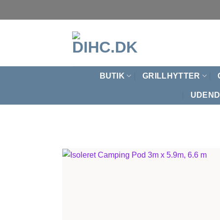
Fortsæt
til
indhold
BUTIK
GRILLHYTTER
UDEND