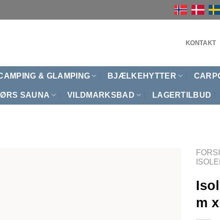
KONTAKT
CAMPING & GLAMPING
BJÆLKEHYTTER
CARP
ØRS SAUNA
VILDMARKSBAD
LAGERTILBUD
FORS
ISOL
Iso
m x