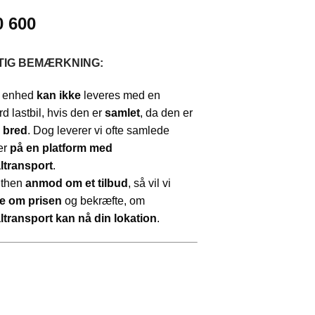
0 600
TIG BEMÆRKNING:
 enhed
kan ikke
leveres med en
d lastbil, hvis den er
samlet
, da den er
 bred
. Dog leverer vi ofte samlede
er
på en platform med
ltransport
.
lthen
anmod om et tilbud
, så vil vi
e om prisen
og bekræfte, om
ltransport kan nå din lokation
.