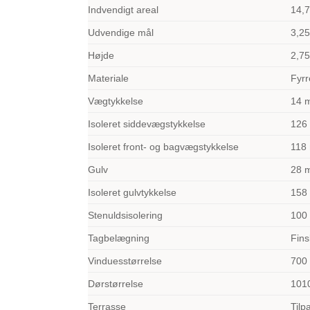
Indvendigt areal
14,
Udvendige mål
3,25
Højde
2,7
Materiale
Fyrr
Vægtykkelse
14 m
Isoleret siddevægstykkelse
126
Isoleret front- og bagvægstykkelse
118
Gulv
28 
Isoleret gulvtykkelse
158
Stenuldsisolering
100
Tagbelægning
Fins
Vinduesstørrelse
700
Dørstørrelse
101
Terrasse
Tilp