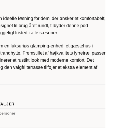
deelle løsning for dem, der ønsker et komfortabelt,
ignet til brug året rundt, tilbyder denne pod
ggeligt fristed i alle sæsoner.
m en luksuriøs glamping-enhed, et gæstehus i
ndhytte. Fremstillet af højkvalitets fyrretræ, passer
nerer et rustikt look med moderne komfort. Det
 den valgfri terrasse tilføjer et ekstra element af
TALJER
personer