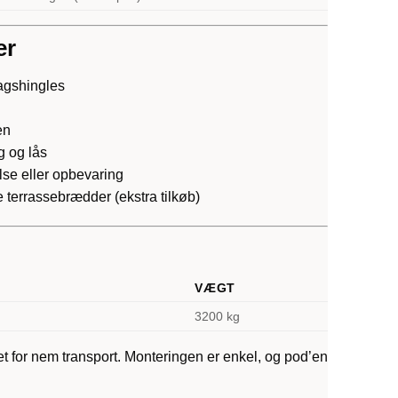
er
agshingles
en
 og lås
lse eller opbevaring
 terrassebrædder (ekstra tilkøb)
VÆGT
3200 kg
 for nem transport. Monteringen er enkel, og pod’en