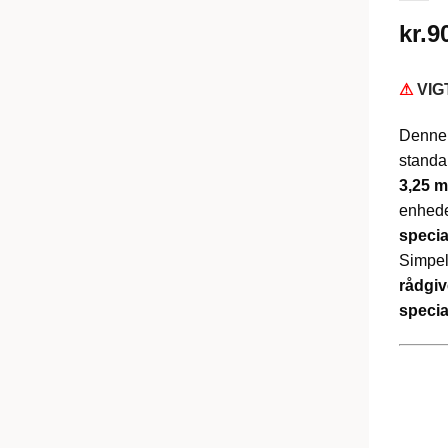
kr.
9
⚠
VIG
Denne
standar
3,25 m
enhed
specia
Simpe
rådgiv
specia