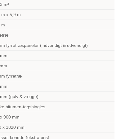
73 m²
 m x 5,9 m
5 m
etræ
m fyrretræspaneler (indvendigt & udvendigt)
 mm
 mm
mm fyrretræ
 mm
 mm (gulv & vægge)
ke bitumen-tagshingles
 x 900 mm
0 x 1820 mm
asset længde (ekstra pris)