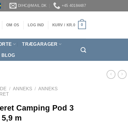
DIHC@MAIL.DK
+45 40184487
0
OM OS
LOG IND
KURV /
KR.
0
ORTE
TRÆGARAGER
BLOG
IDE
/
ANNEKS
/
ANNEKS
ERET
leret Camping Pod 3
 5,9 m