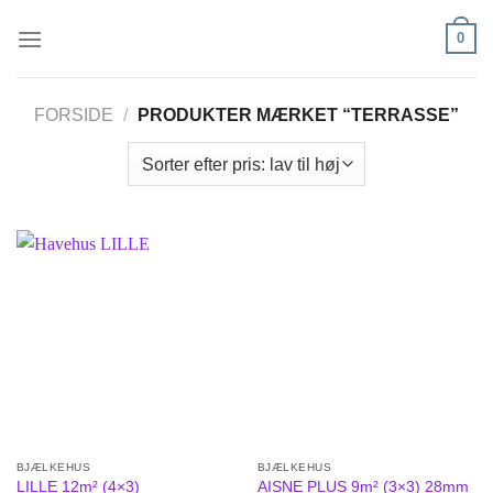
Fortsæt
0
til
indhold
FORSIDE
/
PRODUKTER MÆRKET “TERRASSE”
BJÆLKEHUS
BJÆLKEHUS
LILLE 12m² (4×3)
AISNE PLUS 9m² (3×3) 28mm