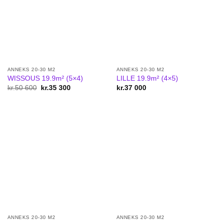
ANNEKS 20-30 M2
ANNEKS 20-30 M2
WISSOUS 19.9m² (5×4)
LILLE 19.9m² (4×5)
kr.
50 600
Original
kr.
35 300
Current
kr.
37 000
price
price
was:
is:
kr.50
kr.35
600.
300.
ANNEKS 20-30 M2
ANNEKS 20-30 M2