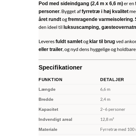
er en
Pod med sideindgang (2,4 m x 6,6 m)
. Bygget af
me
personer
fyrretræ i høj kvalitet
og
.
året rundt
fremragende varmeisolering
den ideel til
luksuscamping, gæsteovernatn
Leveres
og
ved ankom
fuldt samlet
klar til brug
, og nyd dens hyggelige og holdbare
eller trailer
Specifikationer
FUNKTION
DETALJER
6,6 m
Længde
2,4 m
Bredde
2–6 personer
Kapacitet
12,8 m²
Indvendigt areal
Fyrretræ med 100 
Materiale