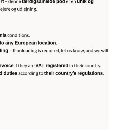
– denne
er en
rt
færdigsamlede pod
unik og
ejere og udlejning.
conditions.
nia
.
 to any European location
– If unloading is required, let us know, and we will
ding
if they are
in their country.
nvoice
VAT-registered
according to
.
d duties
their country’s regulations