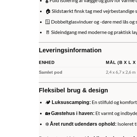
🌡️ Fuld isolering af vægge og gulv for varme 
🏠 Slidstærkt finsk tag med vejrbestandige 
🪟 Dobbeltglasvinduer og -døre med lås og
🚪 Sideindgang med moderne og praktisk la
Leveringsinformation
ENHED
MÅL (B X L X
2,4 x 6,7 x 2,6 m
Samlet pod
Fleksibel brug & design
🏕
En stilfuld og komfort
Luksuscamping:
🏡
Et varmt og indbyde
Gæstehus i haven:
❄️
Isoleret ti
Året rundt udendørs ophold: