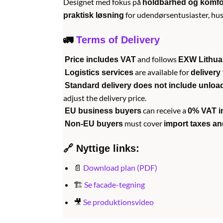
Designet med fokus på
holdbarhed og komfo
for udendørsentusiaster, hus
praktisk løsning
🚛
Terms of Delivery
and follows
Price includes VAT
EXW Lithua
are available for
Logistics services
delivery
Standard delivery does not include unloa
adjust the delivery price.
can receive a
EU business buyers
0% VAT i
must cover
Non-EU buyers
import taxes an
🔗 Nyttige links:
📄
Download plan (PDF)
🏗️
Se facade-tegning
🎥
Se produktionsvideo