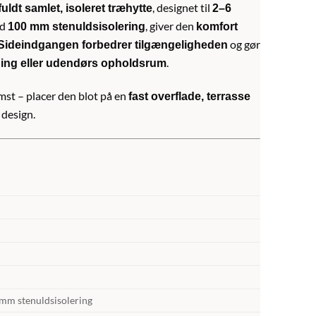
, designet til
fuldt samlet, isoleret træhytte
2–6
d
, giver den
100 mm stenuldsisolering
komfort
og gør
Sideindgangen forbedrer tilgængeligheden
.
ing eller udendørs opholdsrum
st – placer den blot på en
fast overflade, terrasse
 design.
mm stenuldsisolering