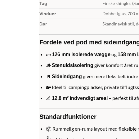
Finske shingles (So
Tag
Dobbeltglas, 700 
Vinduer
Skandinavisk stil,
Dør
Fordele ved pod med sideindgan
🧱
og
126 mm isolerede vægge
158 mm i
🪵
giver komfort året run
Stenuldsisolering
🚪
giver mere fleksibelt indr
Sideindgang
🏡 Ideel til campingpladser, private tilflugt
📐
– perfekt til a
12,8 m² indvendigt areal
Standardfunktioner
📦 Rummelig en-rums layout med fleksible 