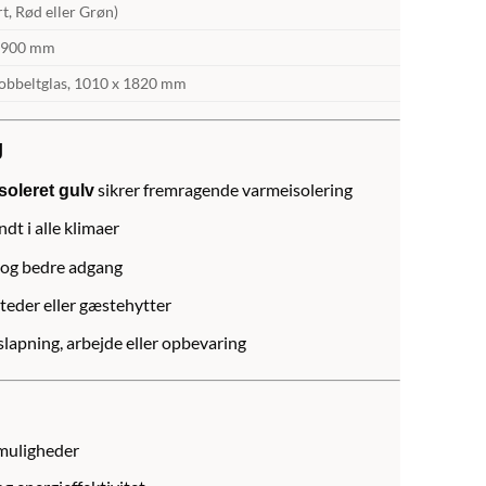
rt, Rød eller Grøn)
x 900 mm
 dobbeltglas, 1010 x 1820 mm
g
sikrer fremragende varmeisolering
soleret gulv
dt i alle klimaer
e og bedre adgang
ssteder eller gæstehytter
fslapning, arbejde eller opbevaring
muligheder