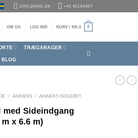
DIHC@MAIL.DK
+45 40184487
0
OM OS
LOG IND
KURV /
KR.
0
ORTE
TRÆGARAGER
BLOG
DE
/
ANNEKS
/
ANNEKS ISOLERET
 med Sideindgang
4 m x 6.6 m)