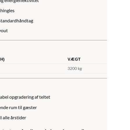
og energieffektivitet
shingles
 standardhåndtag
yout
 H)
VÆGT
3200 kg
abel opgradering af teltet
nde rum til gæster
l alle årstider