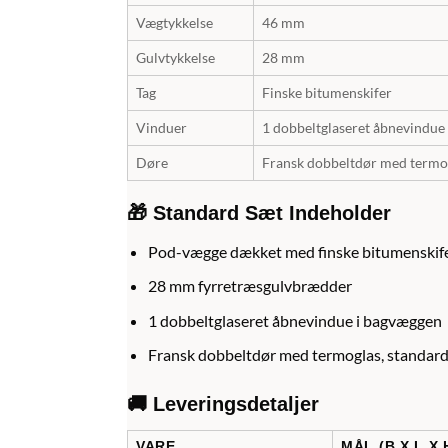
Vægtykkelse
46 mm
Gulvtykkelse
28 mm
Tag
Finske bitumenskifer
Vinduer
1 dobbeltglaseret åbnevindue
Døre
Fransk dobbeltdør med termo
🎁 Standard Sæt Indeholder
Pod-vægge dækket med finske bitumenskif
28 mm fyrretræsgulvbrædder
1 dobbeltglaseret åbnevindue i bagvæggen
Fransk dobbeltdør med termoglas, standard
🚚 Leveringsdetaljer
VARE
MÅL (B X L X 