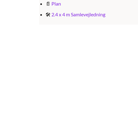
📄
Plan
🛠️
2.4 x 4 m Samlevejledning