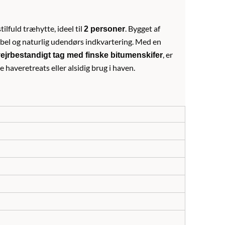
ilfuld træhytte, ideel til
. Bygget af
2 personer
abel og naturlig udendørs indkvartering. Med en
, er
ejrbestandigt tag med finske bitumenskifer
te haveretreats eller alsidig brug i haven.