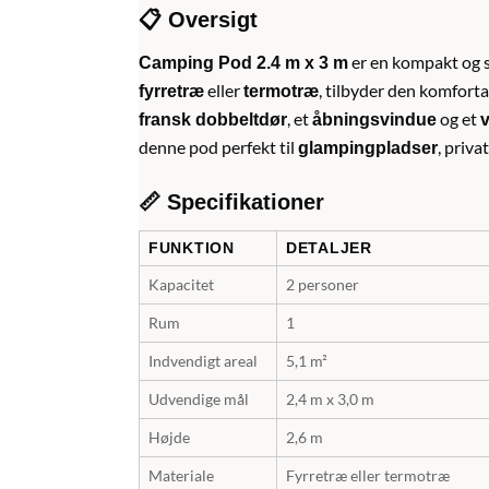
📋 Oversigt
er en kompakt og st
Camping Pod 2.4 m x 3 m
eller
, tilbyder den komfort
fyrretræ
termotræ
, et
og et
fransk dobbeltdør
åbningsvindue
v
denne pod perfekt til
, priva
glampingpladser
📏 Specifikationer
FUNKTION
DETALJER
Kapacitet
2 personer
Rum
1
Indvendigt areal
5,1 m²
Udvendige mål
2,4 m x 3,0 m
Højde
2,6 m
Materiale
Fyrretræ eller termotræ