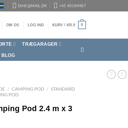
DIHC@MAIL.DK
+45 40184487
0
OM OS
LOG IND
KURV /
KR.
0
ORTE
TRÆGARAGER
BLOG
DE
/
CAMPING POD
/
STANDARD
ING POD
ping Pod 2.4 m x 3