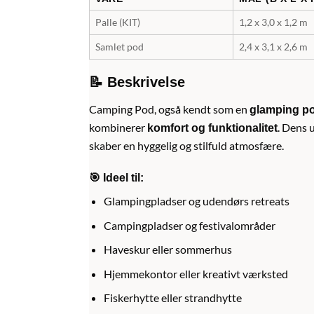
Palle (KIT)
1,2 x 3,0 x 1,2 m
Samlet pod
2,4 x 3,1 x 2,6 m
📝 Beskrivelse
Camping Pod, også kendt som en
glamping p
kombinerer
. Dens 
komfort og funktionalitet
skaber en hyggelig og stilfuld atmosfære.
🎯 Ideel til:
Glampingpladser og udendørs retreats
Campingpladser og festivalområder
Haveskur eller sommerhus
Hjemmekontor eller kreativt værksted
Fiskerhytte eller strandhytte