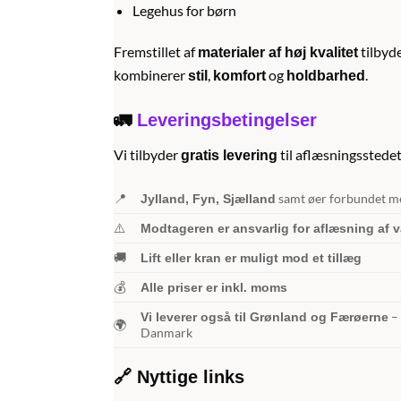
Legehus for børn
Fremstillet af
tilbyd
materialer af høj kvalitet
kombinerer
,
og
.
stil
komfort
holdbarhed
🚛
Leveringsbetingelser
Vi tilbyder
til aflæsningsstedet 
gratis levering
📍
samt øer forbundet m
Jylland, Fyn, Sjælland
⚠️
Modtageren er ansvarlig for aflæsning af 
🚚
Lift eller kran er muligt mod et tillæg
💰
Alle priser er inkl. moms
– 
Vi leverer også til Grønland og Færøerne
🌍
Danmark
🔗 Nyttige links