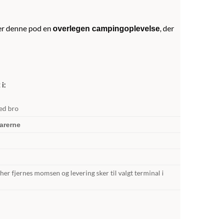
er denne pod en
, der
overlegen campingoplevelse
i:
ed bro
varerne
her fjernes momsen og levering sker til valgt terminal i