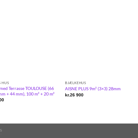
S HUS
BJÆLKEHUS
 med Terrasse TOULOUSE (66
AISNE PLUS 9m² (3×3) 28mm
m + 44 mm), 100 m² + 20 m²
kr.
26 900
00
S