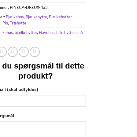
mmer:
PINECA-DREUX-4x3
ier:
Bjælkehus
,
Bjælkehytte
,
Bjælkehytter
,
s
,
Pin
,
Træhytte
ælkehus
,
bjælkehytter
,
Havehus
,
Lille hytte
,
små
 du spørgsmål til dette
produkt?
ail (skal udfyldes)
ørgsmål