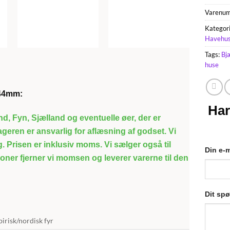
Varenu
Kategor
Havehu
Tags:
Bj
huse
 44mm:
Har
and, Fyn, Sjælland og eventuelle øer, der er
geren er ansvarlig for aflæsning af godset. Vi
æg. Prisen er inklusiv moms. Vi sælger også til
Din e-m
oner fjerner vi momsen og leverer varerne til den
Dit sp
birisk/nordisk fyr