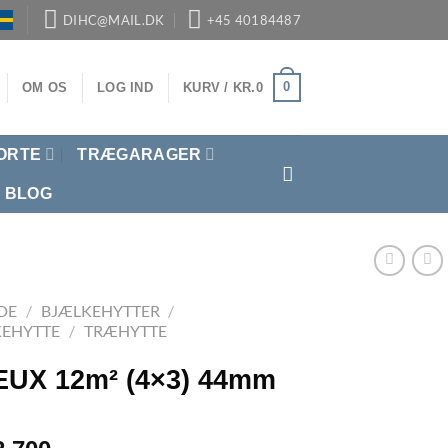
DIHC@MAIL.DK
+45 40184487
0
OM OS
LOG IND
KURV /
KR.
0
ORTE
TRÆGARAGER
BLOG
DE
/
BJÆLKEHYTTER
/
KEHYTTE
/
TRÆHYTTE
UX 12m² (4×3) 44mm