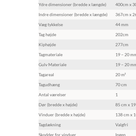
Ydre dimensioner (bredde x længde)
400cm x 
Indre dimensioner (bredde x længde)
367cm x 
Væg tykkelse
44 mm
Tag højde
202cm
Kiphøjde
277cm
Tagmateriale
19 – 20 mm
Gulv Materiale
19 – 20 mm
Tagareal
20 m²
Tagudhæng
70 cm
Antal værelser
1
Dør (bredde x højde)
85 cm x 19
Vinduer (bredde x højde)
138 cm x 1
Tagdækning
Valgfri
Skodder for vinduer
Ingen