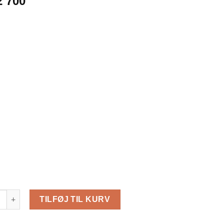
2 700
12m² (4×3) 44mm antal
TILFØJ TIL KURV