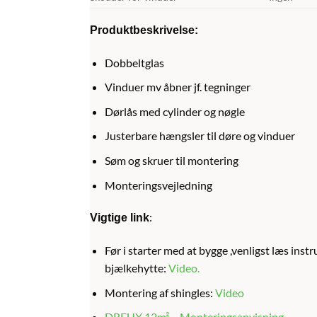
Produktbeskrivelse:
Dobbeltglas
Vinduer mv åbner jf. tegninger
Dørlås med cylinder og nøgle
Justerbare hængsler til døre og vinduer
Søm og skruer til montering
Monteringsvejledning
:
Vigtige link
Før i starter med at bygge ,venligst læs ins
b
jælkehytte:
Video
.
Montering af shingles:
Video
DREUX 12m² – Monteringsanvisning