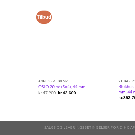
Tilbud
ANNEKS 20-30 M2
2 ETAGER
Blokhus
OSLO 20 m² (5×4), 44 mm
mm, 44 m
kr.
47 900
Original
Current
kr.
42 600
price
price
kr.
353 7
was:
is:
kr.47
kr.42
900.
600.
SALGS OG LEVERINGSBETINGELSER FOR DIHC AP