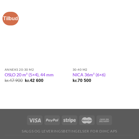
Tilbud
ANNEKS 20-30 M2
30-40 M2
OSLO 20 m² (5×4), 44 mm
NICA 36m² (6×6)
kr.
47 900
Original
Current
kr.
42 600
kr.
70 500
price
price
was:
is:
kr.47
kr.42
900.
600.
SALGS OG LEVERINGSBETINGELSER FOR DIHC APS