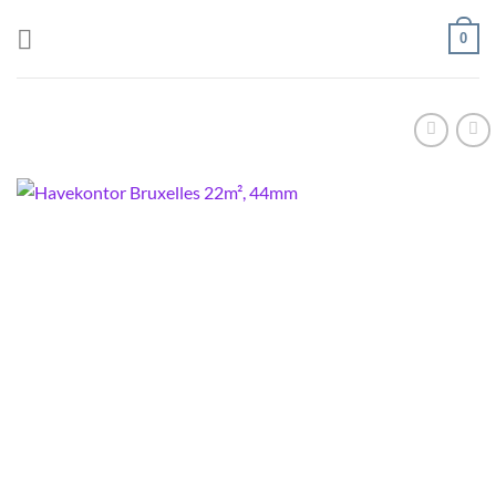
Fortsæt
0
til
indhold