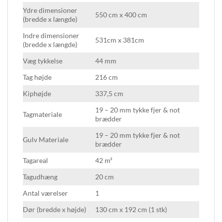
Ydre dimensioner
550 cm x 400 cm
(bredde x længde)
Indre dimensioner
531cm x 381cm
(bredde x længde)
Væg tykkelse
44 mm
Tag højde
216 cm
Kiphøjde
337,5 cm
19 – 20 mm tykke fjer & not
Tagmateriale
brædder
19 – 20 mm tykke fjer & not
Gulv Materiale
brædder
Tagareal
42 m²
Tagudhæng
20 cm
Antal værelser
1
Dør (bredde x højde)
130 cm x 192 cm (1 stk)