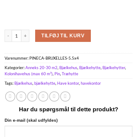
Bruxelles 22m², 44mm antal
TILFØJ TIL KURV
Varenummer:
PINECA-BRUXELLES-5.5x4
Kategorier:
Anneks 20-30 m2
,
Bjælkehus
,
Bjælkehytte
,
Bjælkehytter
,
Kolonihavehus (max 60 m²)
,
Pin
,
Træhytte
Tags:
Bjælkehus
,
bjælkehytte
,
Have kontor
,
havekontor
Har du spørgsmål til dette produkt?
Din e-mail (skal udfyldes)