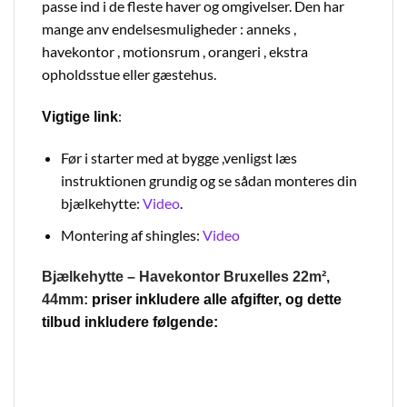
passe ind i de fleste haver og omgivelser. Den har
mange anv endelsesmuligheder : anneks ,
havekontor , motionsrum , orangeri , ekstra
opholdsstue eller gæstehus.
:
Vigtige link
Før i starter med at bygge ,venligst læs
instruktionen grundig og se sådan monteres din
b
jælkehytte:
Video
.
Montering af shingles:
Video
Bjælkehytte – Havekontor Bruxelles 22m²,
44mm:
priser inkludere alle afgifter, og dette
tilbud inkludere følgende: