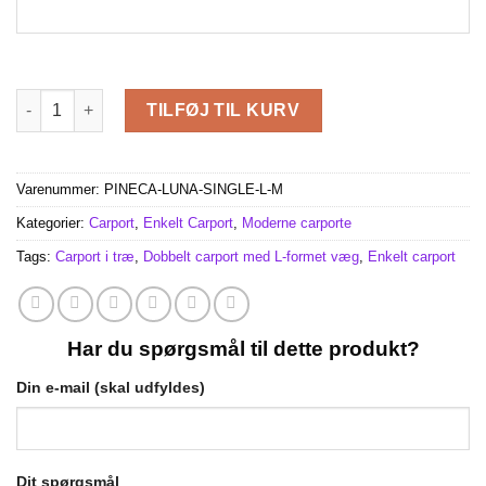
Træcarport LUNA F med L-formet væg (3,2 x 6 m) antal
TILFØJ TIL KURV
Varenummer:
PINECA-LUNA-SINGLE-L-M
Kategorier:
Carport
,
Enkelt Carport
,
Moderne carporte
Tags:
Carport i træ
,
Dobbelt carport med L-formet væg
,
Enkelt carport
Har du spørgsmål til dette produkt?
Din e-mail (skal udfyldes)
Dit spørgsmål