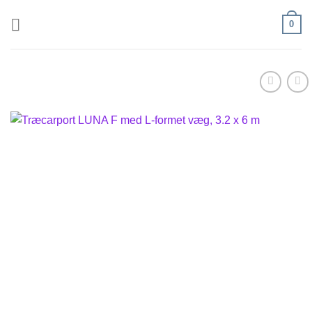
Fortsæt
0
til
indhold