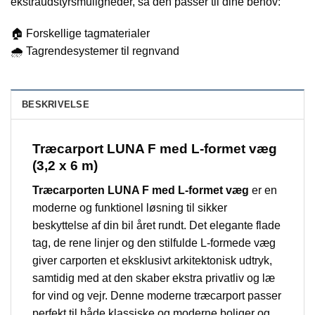
ekstraudstyrsmuligheder, så den passer til dine behov:
🏠 Forskellige tagmaterialer
🌧️ Tagrendesystemer til regnvand
BESKRIVELSE
Træcarport LUNA F med L-formet væg
(3,2 x 6 m)
Træcarporten LUNA F med L-formet væg
er en
moderne og funktionel løsning til sikker
beskyttelse af din bil året rundt. Det elegante flade
tag, de rene linjer og den stilfulde L-formede væg
giver carporten et eksklusivt arkitektonisk udtryk,
samtidig med at den skaber ekstra privatliv og læ
for vind og vejr. Denne moderne træcarport passer
perfekt til både klassiske og moderne boliger og