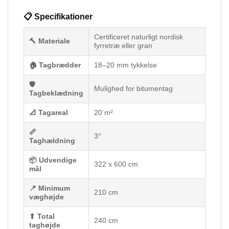
📋 Specifikationer
Certificeret naturligt nordisk
🔨 Materiale
fyrretræ eller gran
🏠 Tagbrædder
18–20 mm tykkelse
🛡
Mulighed for bitumentag
Tagbeklædning
📐 Tagareal
20 m²
📏
3°
Taghældning
📦 Udvendige
322 x 600 cm
mål
📍 Minimum
210 cm
væghøjde
⬆ Total
240 cm
taghøjde