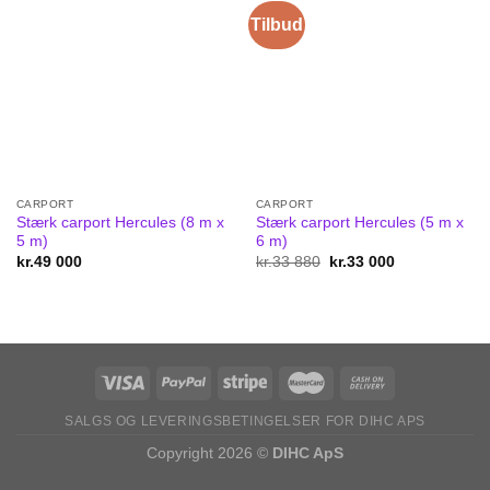
Tilbud
CARPORT
CARPORT
Stærk carport Hercules (8 m x
Stærk carport Hercules (5 m x
5 m)
6 m)
kr.
49 000
kr.
33 880
Original
kr.
33 000
Current
price
price
was:
is:
kr.33
kr.33
880.
000.
SALGS OG LEVERINGSBETINGELSER FOR DIHC APS
Copyright 2026 ©
DIHC ApS