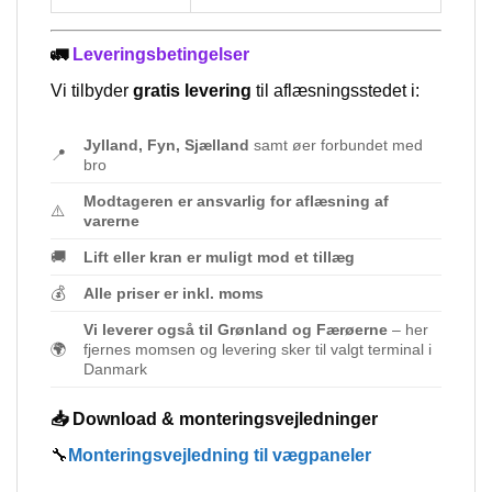
🚛
Leveringsbetingelser
Vi tilbyder
gratis levering
til aflæsningsstedet i:
Jylland, Fyn, Sjælland
samt øer forbundet med
📍
bro
Modtageren er ansvarlig for aflæsning af
⚠️
varerne
🚚
Lift eller kran er muligt mod et tillæg
💰
Alle priser er inkl. moms
Vi leverer også til Grønland og Færøerne
– her
🌍
fjernes momsen og levering sker til valgt terminal i
Danmark
📥 Download & monteringsvejledninger
🔧
Monteringsvejledning til vægpaneler