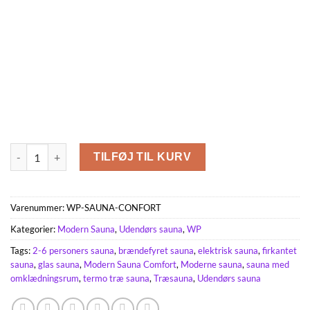
Modern Sauna Comfort 3.0 x 2.3 m antal
TILFØJ TIL KURV
Varenummer:
WP-SAUNA-CONFORT
Kategorier:
Modern Sauna
,
Udendørs sauna
,
WP
Tags:
2-6 personers sauna
,
brændefyret sauna
,
elektrisk sauna
,
firkantet
sauna
,
glas sauna
,
Modern Sauna Comfort
,
Moderne sauna
,
sauna med
omklædningsrum
,
termo træ sauna
,
Træsauna
,
Udendørs sauna