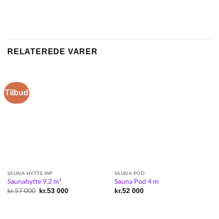
RELATEREDE VARER
Tilbud
SAUNA HYTTE WP
SAUNA POD
Saunahytte 9.2 m²
Sauna Pod 4 m
kr.
57 000
Original
Current
kr.
53 000
kr.
52 000
price
price
was:
is:
kr.57
kr.53
000.
000.