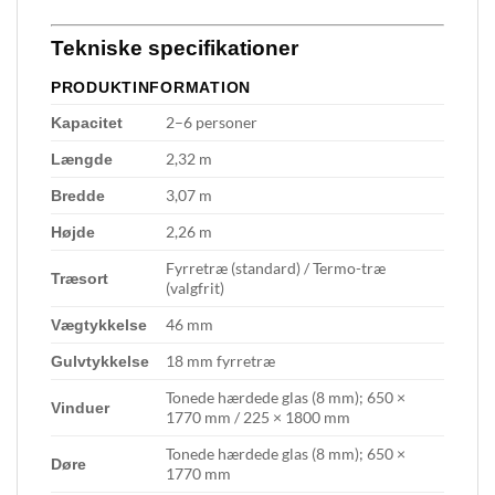
Tekniske specifikationer
PRODUKTINFORMATION
2–6 personer
Kapacitet
2,32 m
Længde
3,07 m
Bredde
2,26 m
Højde
Fyrretræ (standard) / Termo-træ
Træsort
(valgfrit)
46 mm
Vægtykkelse
18 mm fyrretræ
Gulvtykkelse
Tonede hærdede glas (8 mm); 650 ×
Vinduer
1770 mm / 225 × 1800 mm
Tonede hærdede glas (8 mm); 650 ×
Døre
1770 mm