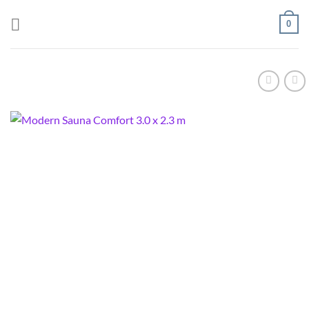
Fortsæt
0
til
indhold