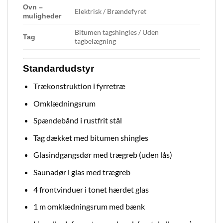
Ovn –
Elektrisk / Brændefyret
muligheder
Bitumen tagshingles / Uden
Tag
tagbelægning
Standardudstyr
Trækonstruktion i fyrretræ
Omklædningsrum
Spændebånd i rustfrit stål
Tag dækket med bitumen shingles
Glasindgangsdør med trægreb (uden lås)
Saunadør i glas med trægreb
4 frontvinduer i tonet hærdet glas
1 m omklædningsrum med bænk