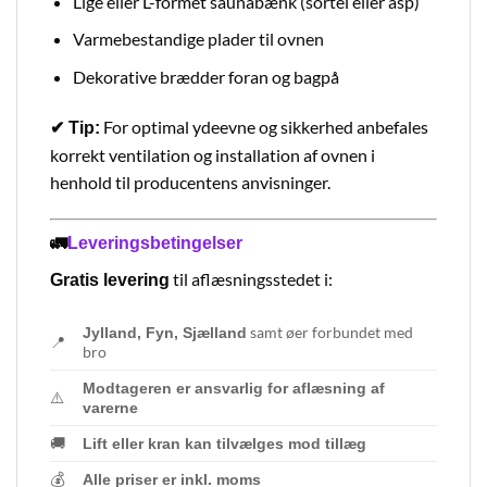
Lige eller L-formet saunabænk (sortel eller asp)
Varmebestandige plader til ovnen
Dekorative brædder foran og bagpå
For optimal ydeevne og sikkerhed anbefales
✔ Tip:
korrekt ventilation og installation af ovnen i
henhold til producentens anvisninger.
🚛
Leveringsbetingelser
til aflæsningsstedet i:
Gratis levering
samt øer forbundet med
Jylland, Fyn, Sjælland
📍
bro
Modtageren er ansvarlig for aflæsning af
⚠️
varerne
🚚
Lift eller kran kan tilvælges mod tillæg
💰
Alle priser er inkl. moms