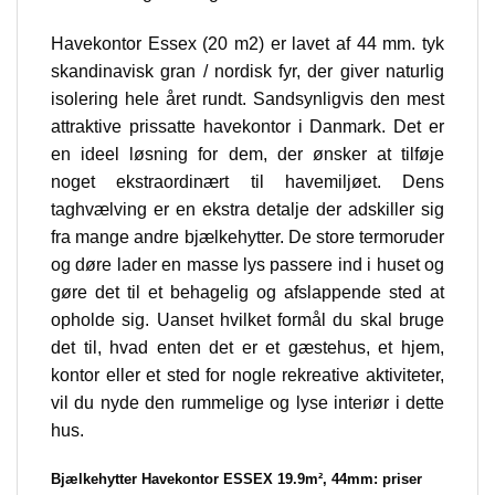
Havekontor Essex (20 m2) er lavet af 44 mm. tyk
skandinavisk gran / nordisk fyr, der giver naturlig
isolering hele året rundt. Sandsynligvis den mest
attraktive prissatte havekontor i Danmark. Det er
en ideel løsning for dem, der ønsker at tilføje
noget ekstraordinært til havemiljøet. Dens
taghvælving er en ekstra detalje der adskiller sig
fra mange andre bjælkehytter. De store termoruder
og døre lader en masse lys passere ind i huset og
gøre det til et behagelig og afslappende sted at
opholde sig. Uanset hvilket formål du skal bruge
det til, hvad enten det er et gæstehus, et hjem,
kontor eller et sted for nogle rekreative aktiviteter,
vil du nyde den rummelige og lyse interiør i dette
hus.
Bjælkehytter
–
Havekontor ESSEX 19.9m², 44mm:
priser