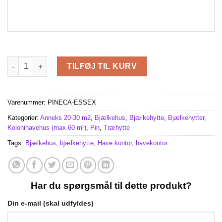
ESSEX 19.9m² (5×4) 44mm antal
TILFØJ TIL KURV
Varenummer:
PINECA-ESSEX
Kategorier:
Anneks 20-30 m2
,
Bjælkehus
,
Bjælkehytte
,
Bjælkehytter
,
Kolonihavehus (max 60 m²)
,
Pin
,
Træhytte
Tags:
Bjælkehus
,
bjælkehytte
,
Have kontor
,
havekontor
Har du spørgsmål til dette produkt?
Din e-mail (skal udfyldes)