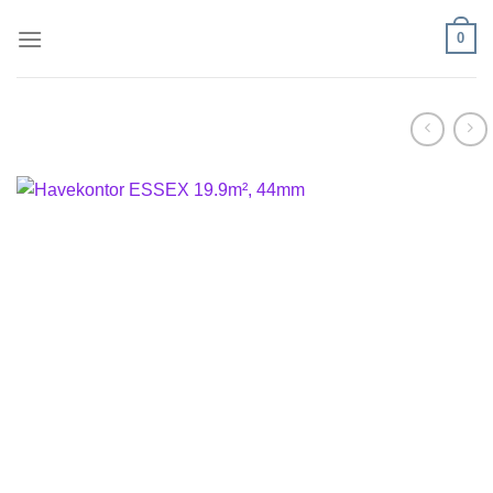
Fortsæt
0
til
indhold