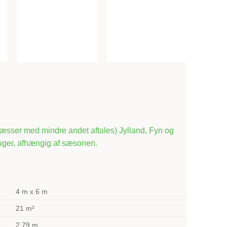
flæsser med mindre andet aftales) Jylland, Fyn og
 uger, afhængig af sæsonen.
4 m x 6 m
21 m²
2.79 m