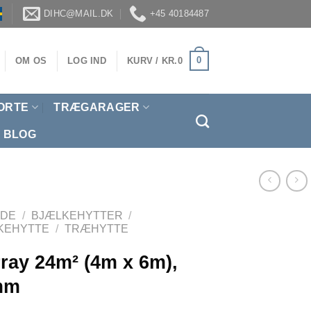
DIHC@MAIL.DK
+45 40184487
0
OM OS
LOG IND
KURV /
KR.
0
ORTE
TRÆGARAGER
BLOG
IDE
/
BJÆLKEHYTTER
/
KEHYTTE
/
TRÆHYTTE
ray 24m² (4m x 6m),
mm