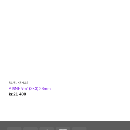
BJÆLKEHUS
30-40 M2
AISNE 9m² (3×3) 28mm
NANTES 30m²
kr.
21 400
kr.
65 900