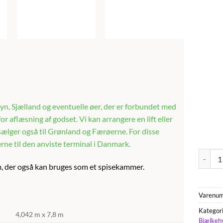
, Fyn, Sjælland og eventuelle øer, der er forbundet med
r aflæsning af godset. Vi kan arrangere en lift eller
 sælger også til Grønland og Færøerne. For disse
rne til den anviste terminal i Danmark.
Emily 
um, der også kan bruges som et spisekammer.
Varenu
Kategor
4,042 m x 7,8 m
Bjælkeh