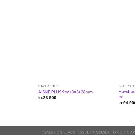
BJÆLKEHUS
BJÆLKEH
Havehus
AISNE PLUS 9m² (3×3) 28mm
m²
kr.
26 900
kr.
94 90
SALGS OG LEVERINGSBETINGELSER FOR DIHC AP