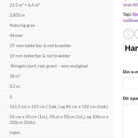
21.2 m² + 6.6 m²
(max 60
Tags:
Bj
2,835 m
småhus
Naturlig gran
44 mm
19 mm tykke fjer & not brædder
Har
19 mm tykke fjer & not brædder
Shingels (sort, rød, grøn) – som mulighed
Din e-m
36 m²
0.2 m
2
Dit sp
161.5 cm x 192 cm ( 1stk. ) og 85 cm x 192 cm (2stk.)
52 cm x 50 cm (1st.), 70cm x 92cm (1st.), og 100cm x
200cm (2stk.)
Ingen