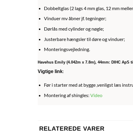
Dobbeltglas (2 lags 4 mm glas, 12 mm mell
Vinduer mv åbner jf. tegninger;
Dørlås med cylinder og nøgle;
Justerbare hængsler til døre og vinduer;
Monteringsvejledning.
Havehus Emily (4.042m x 7.8m), 44mm:
DIHC ApS til
:
Vigtige link
Før i starter med at bygge ,venligst læs ins
Montering af shingles:
Video
RELATEREDE VARER