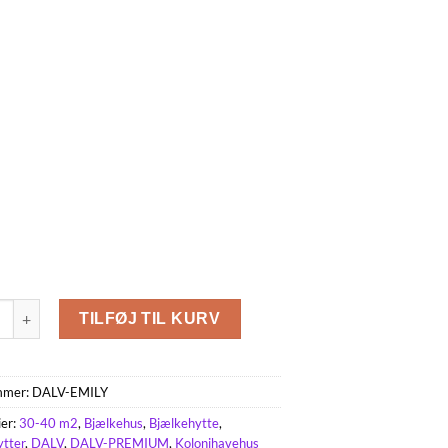
31.5m² (4.042m x 7.8m), 44mm antal
TILFØJ TIL KURV
mmer:
DALV-EMILY
ier:
30-40 m2
,
Bjælkehus
,
Bjælkehytte
,
ytter
,
DALV
,
DALV-PREMIUM
,
Kolonihavehus