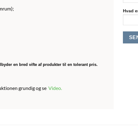
emrum);
Hvad er
byder en bred vifte af produkter til en tolerant pris.
truktionen grundig og se
Video
.