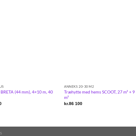
US
ANNEKS 20-30 M2
 BRETA (44 mm), 4×10 m, 40
Træhytte med hems SCOOT, 27 m² + 9
m²
0
kr.
86 100
S