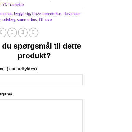
 m²)
,
Træhytte
ælkehus
,
bygge sig
,
Have sommerhus
,
Havehuse -
e
,
selvbyg
,
sommerhus
,
Til have
 du spørgsmål til dette
produkt?
ail (skal udfyldes)
ørgsmål