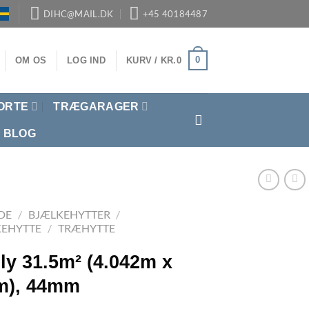
DIHC@MAIL.DK
+45 40184487
0
OM OS
LOG IND
KURV /
KR.
0
ORTE
TRÆGARAGER
BLOG
DE
/
BJÆLKEHYTTER
/
KEHYTTE
/
TRÆHYTTE
ly 31.5m² (4.042m x
m), 44mm