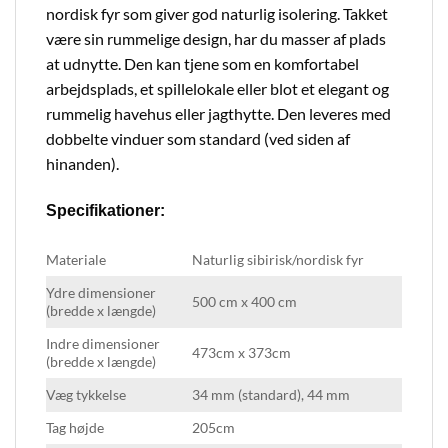
nordisk fyr som giver god naturlig isolering. Takket
være sin rummelige design, har du masser af plads
at udnytte. Den kan tjene som en komfortabel
arbejdsplads, et spillelokale eller blot et elegant og
rummelig havehus eller jagthytte. Den leveres med
dobbelte vinduer som standard (ved siden af
hinanden).
Specifikationer:
Materiale
Naturlig sibirisk/nordisk fyr
Ydre dimensioner
500 cm x 400 cm
(bredde x længde)
Indre dimensioner
473cm x 373cm
(bredde x længde)
Væg tykkelse
34 mm (standard), 44 mm
Tag højde
205cm