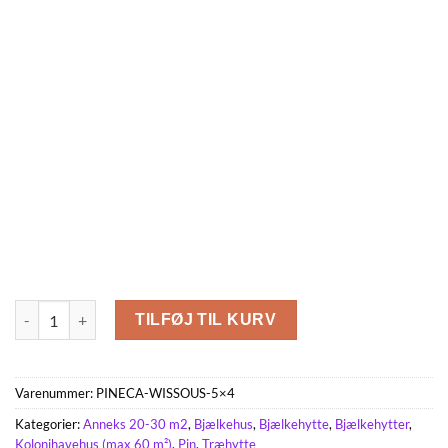
WISSOUS 19.9m² (5×4) antal
TILFØJ TIL KURV
Varenummer:
PINECA-WISSOUS-5×4
Kategorier:
Anneks 20-30 m2
,
Bjælkehus
,
Bjælkehytte
,
Bjælkehytter
,
Kolonihavehus (max 60 m²)
,
Pin
,
Træhytte