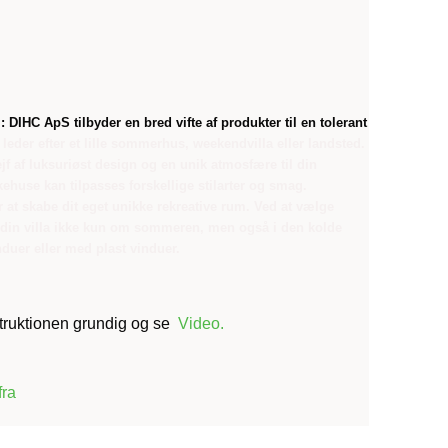
:
DIHC ApS tilbyder en bred vifte af produkter til en tolerant
leder efter et lille sommerhus, weekendvilla eller landsted.
jf af luksuriøst design og en unik atmosfære til din
huse kan tilpasses forskellige stilarter og smag.
r at skabe dit eget unikke rekreative rum. Ved at vælge
de din villa ikke kun om sommeren, men også i den kolde
duer eller med plast vinduer.
nstruktionen grundig og se
Video
.
fra