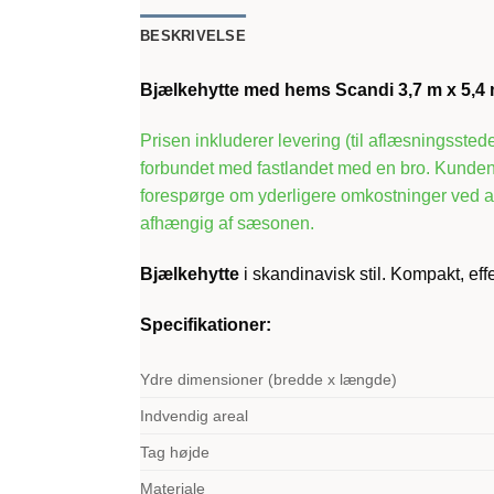
BESKRIVELSE
Bjælkehytte med hems Scandi 3,7 m x 5,
Prisen inkluderer levering (til aflæsningssted
forbundet med fastlandet med en bro. Kunden e
forespørge om yderligere omkostninger ved afl
afhængig af sæsonen.
Bjælkehytte
i skandinavisk stil. Kompakt, eff
Specifikationer:
Ydre dimensioner (bredde x længde)
Indvendig areal
Tag højde
Materiale