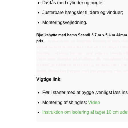
Dørlås med cylinder og nøgle;
Justerbare hængsler til døre og vinduer;
Monteringsvejledning.
Bjælkehytte med hems Scandi 3,7 m x 5,4 m 44mm 
pris.
Tr
ævilla Arica, en kompakt løsning til dem, der 
Ved at købe et sommerhus i træ vil du bringe et stre
hverdag – at leve i harmoni med naturen. Havebjælke
Vores team arbejder på at tilbyde dig muligheder fo
forskellige tykkelser af isolering, vil du kunne ny
årstid. Huset kan bygges med træ premium plus vin
Vigtige link
:
Før i starter med at bygge ,venligst læs i
Montering af shingles:
Video
Instruktion om isolering af taget 10 cm ude