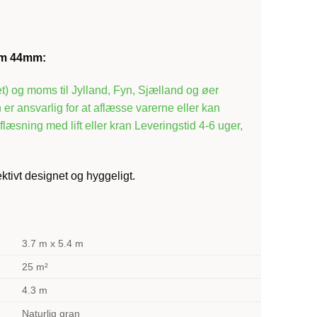
4 m 44mm
:
et) og moms til Jylland, Fyn, Sjælland og øer
r ansvarlig for at aflæsse varerne eller kan
æsning med lift eller kran Leveringstid 4-6 uger,
ektivt designet og hyggeligt.
3.7 m x 5.4 m
25 m²
4.3 m
Naturlig gran