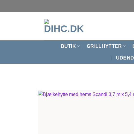
Fortsæt
til
indhold
BUTIK
GRILLHYTTER
UDEND