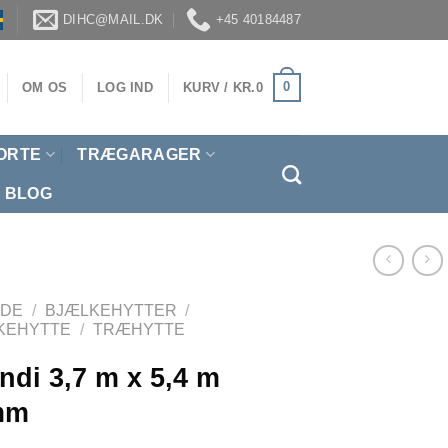
DIHC@MAIL.DK
+45 40184487
0
OM OS
LOG IND
KURV /
KR.
0
ORTE
TRÆGARAGER
BLOG
IDE
/
BJÆLKEHYTTER
/
KEHYTTE
/
TRÆHYTTE
ndi 3,7 m x 5,4 m
mm