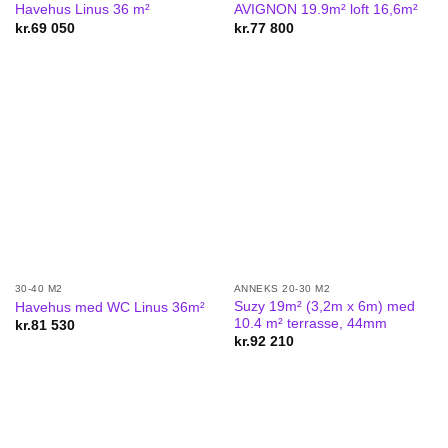
Havehus Linus 36 m²
AVIGNON 19.9m² loft 16,6m²
kr.
69 050
kr.
77 800
30-40 M2
ANNEKS 20-30 M2
Suzy 19m² (3,2m x 6m) med
Havehus med WC Linus 36m²
10.4 m² terrasse, 44mm
kr.
81 530
kr.
92 210