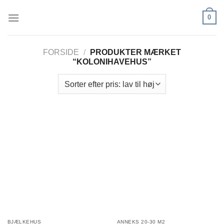
Fortsæt
0
til
indhold
FORSIDE
/
PRODUKTER MÆRKET
“KOLONIHAVEHUS”
BJÆLKEHUS
ANNEKS 20-30 M2