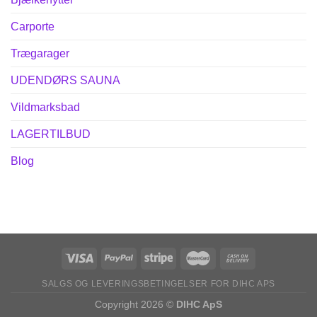
Carporte
Trægarager
UDENDØRS SAUNA
Vildmarksbad
LAGERTILBUD
Blog
SALGS OG LEVERINGSBETINGELSER FOR DIHC APS
Copyright 2026 ©
DIHC ApS