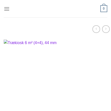
Fortsæt
0
til
indhold