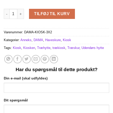
Kiosk 6 m² (3×2), 44mm antal
TILFØJ TIL KURV
Varenummer:
DAMA-KIOSK-3X2
Kategorier:
Anneks
,
DAMA
,
Haveskure
,
Kiosk
Tags:
Kiosk
,
Kiosken
,
Træhytte
,
trækiosk
,
Træskur
,
Udendørs hytte
Har du spørgsmål til dette produkt?
Din e-mail (skal udfyldes)
Dit spørgsmål