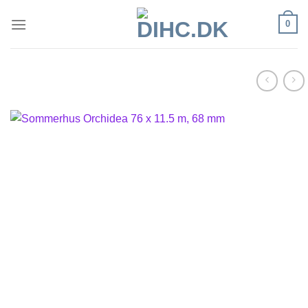
Fortsæt
0
til
indhold