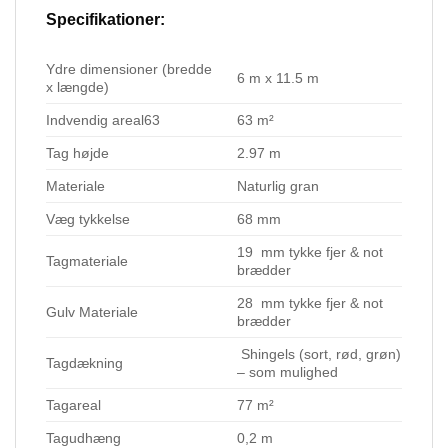
Specifikationer:
Ydre dimensioner (bredde
6 m x 11.5 m
x længde)
Indvendig areal63
63 m²
Tag højde
2.97 m
Materiale
Naturlig gran
Væg tykkelse
68 mm
19 mm tykke fjer & not
Tagmateriale
brædder
28 mm tykke fjer & not
Gulv Materiale
brædder
Shingels (sort, rød, grøn)
Tagdækning
– som mulighed
Tagareal
77 m²
Tagudhæng
0,2 m