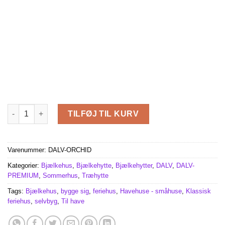
Orchidea 6 x 11.5 m, 68 mm antal
TILFØJ TIL KURV
Varenummer:
DALV-ORCHID
Kategorier:
Bjælkehus
,
Bjælkehytte
,
Bjælkehytter
,
DALV
,
DALV-
PREMIUM
,
Sommerhus
,
Træhytte
Tags:
Bjælkehus
,
bygge sig
,
feriehus
,
Havehuse - småhuse
,
Klassisk
feriehus
,
selvbyg
,
Til have