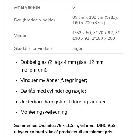
Antal værelse
6
85 cm x 192 cm (5stk.),
Dør (bredde x højde)
160 x 200 (3 stk)
1*52 x 50, 3* 70 x 92, 3*
Vindue
130 x 92, 2*150 x 200
Skodder for vinduer
Ingen
Dobbeltglas (2 lags 4 mm glas, 12 mm
mellemrum);
Vinduer mv åbner jf. tegninger;
Dørlås med cylinder og nøgle;
Justerbare hængsler til døre og vinduer;
Monteringsvejledning.
Sommerhus Orchidea 76 x 11.5 m, 68 mm.
DIHC ApS
tilbyder en bred vifte af produkter til en tolerant pris.