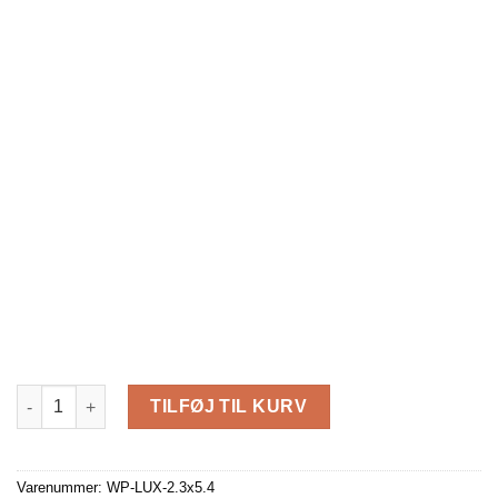
Luksus sauna 2.3 m x 5.4 m antal
TILFØJ TIL KURV
Varenummer:
WP-LUX-2.3x5.4