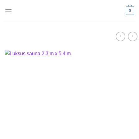
Fortsæt
0
til
indhold