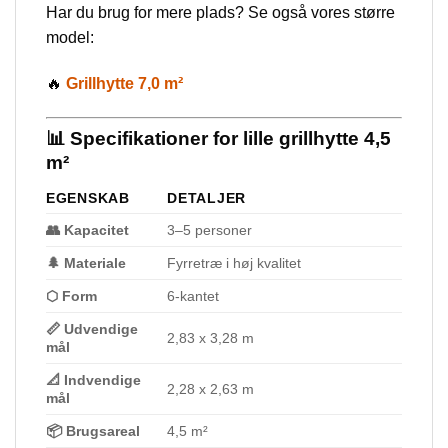
Har du brug for mere plads? Se også vores større
model:
🔥
Grillhytte 7,0 m²
📊 Specifikationer for lille grillhytte 4,5
m²
EGENSKAB
DETALJER
👥 Kapacitet
3–5 personer
🌲 Materiale
Fyrretræ i høj kvalitet
⬡ Form
6-kantet
📏 Udvendige
2,83 x 3,28 m
mål
📐 Indvendige
2,28 x 2,63 m
mål
📦 Brugsareal
4,5 m²