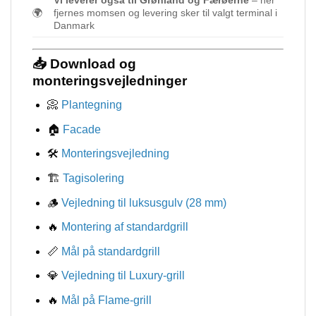
🌍
fjernes momsen og levering sker til valgt terminal i
Danmark
📥 Download og
monteringsvejledninger
📀
Plantegning
🏠
Facade
🛠️
Monteringsvejledning
🏗️
Tagisolering
🪵
Vejledning til luksusgulv (28 mm)
🔥
Montering af standardgrill
📏
Mål på standardgrill
💎
Vejledning til Luxury-grill
🔥
Mål på Flame-grill