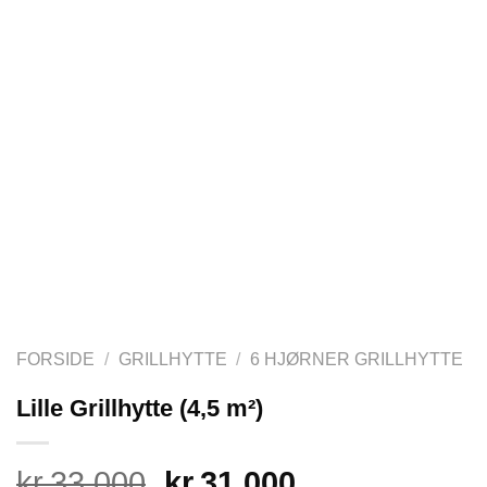
FORSIDE
/
GRILLHYTTE
/
6 HJØRNER GRILLHYTTE
Lille Grillhytte (4,5 m²)
kr.
33 000
Original
kr.
31 000
Current