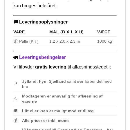
kan bruges hele året.
🚚 Leveringsoplysninger
VARE
MÅL (B X L X H)
VÆGT
📦 Palle (KIT)
1,2 x 2,0 x 2,3 m
1000 kg
🚛
Leveringsbetingelser
Vi tilbyder
gratis levering
til aflæsningsstedet i:
Jylland, Fyn, Sjælland
samt øer forbundet med
📍
bro
Modtageren er ansvarlig for aflæsning af
⚠️
varerne
🚚
Lift eller kran er muligt mod et tillæg
💰
Alle priser er inkl. moms
Vi leverer også til Grønland og Færøerne
– her