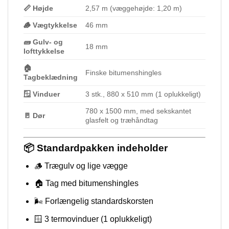
📏 Højde
2,57 m (væggehøjde: 1,20 m)
🪵 Vægtykkelse
46 mm
🧱 Gulv- og
18 mm
lofttykkelse
🏠
Finske bitumenshingles
Tagbeklædning
🪟 Vinduer
3 stk., 880 x 510 mm (1 oplukkeligt)
780 x 1500 mm, med sekskantet
🚪 Dør
glasfelt og træhåndtag
📦 Standardpakken indeholder
🪵 Trægulv og lige vægge
🏠 Tag med bitumenshingles
🌬️ Forlængelig standardskorsten
🪟 3 termovinduer (1 oplukkeligt)