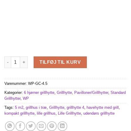
Lille Grillhytte (4,5 m²) antal
TILFØJ TIL KURV
Varenummer:
WP-GC-4.5
Kategorier:
6 hjørner grillhytte
,
Grillhytte
,
Pavilloner/Grillhytter
,
Standard
Grillhytter
,
WP
Tags:
5 m2
,
grillhus i træ
,
Grillhytte
,
grillhytte 4
,
havehytte med grill
,
kompakt grillhytte
,
lille grillhus
,
Lille Grillhytte
,
udendørs grillhytte