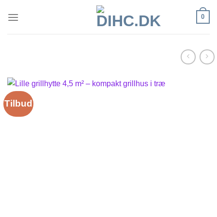
Fortsæt
0
til
indhold
Tilbud