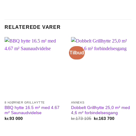
RELATEREDE VARER
Tilbud
8 HJØRNER GRILLHYTTE
ANNEKS
BBQ hytte 16.5 m² med 4.67
Dobbelt Grillhytte 25,0 m² med
m² Saunaudvidelse
4,6 m² forbindelsesgang
kr.
93 000
kr.
173 105
Original
kr.
163 700
Current
price
price
was:
is:
kr.173
kr.163
105.
700.