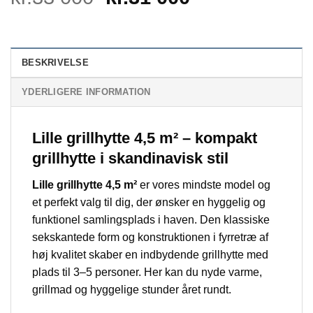
price
price
was:
is:
kr.33
kr.31
BESKRIVELSE
000.
000.
YDERLIGERE INFORMATION
Lille grillhytte 4,5 m² – kompakt
grillhytte i skandinavisk stil
Lille grillhytte 4,5 m²
er vores mindste model og
et perfekt valg til dig, der ønsker en hyggelig og
funktionel samlingsplads i haven. Den klassiske
sekskantede form og konstruktionen i fyrretræ af
høj kvalitet skaber en indbydende grillhytte med
plads til 3–5 personer. Her kan du nyde varme,
grillmad og hyggelige stunder året rundt.