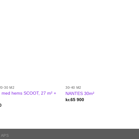
0-30 M2
30-40 M2
e med hems SCOOT, 27 m² +
NANTES 30m²
kr.
65 900
0
 APS