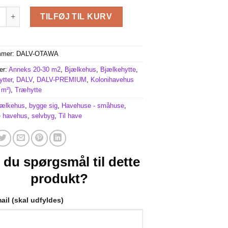
27m² (6m x 4,5m) , 44mm antal
TILFØJ TIL KURV
mmer:
DALV-OTAWA
er:
Anneks 20-30 m2
,
Bjælkehus
,
Bjælkehytte
,
tter
,
DALV
,
DALV-PREMIUM
,
Kolonihavehus
 m²)
,
Træhytte
jælkehus
,
bygge sig
,
Havehuse - småhuse
,
 havehus
,
selvbyg
,
Til have
 du spørgsmål til dette
produkt?
ail (skal udfyldes)