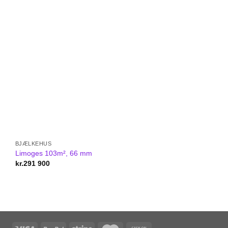
BJÆLKEHUS
30-40 M2
Limoges 103m², 66 mm
NICA 36m² (6×6)
kr.
291 900
kr.
70 500