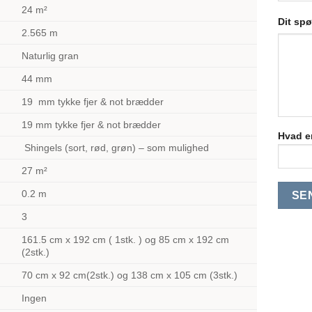
24 m²
Dit sp
2.565 m
Naturlig gran
44 mm
19 mm tykke fjer & not brædder
19 mm tykke fjer & not brædder
Hvad er
Shingels (sort, rød, grøn) – som mulighed
27 m²
0.2 m
3
161.5 cm x 192 cm ( 1stk. ) og 85 cm x 192 cm
(2stk.)
70 cm x 92 cm(2stk.) og 138 cm x 105 cm (3stk.)
Ingen