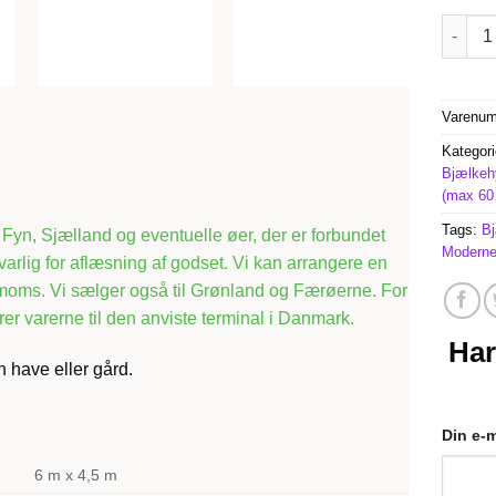
Otawa 
Varenu
Kategori
Bjælkehy
(max 60
Tags:
B
d, Fyn, Sjælland og eventuelle øer, der er forbundet
Moderne
arlig for aflæsning af godset. Vi kan arrangere en
siv moms. Vi sælger også til Grønland og Færøerne. For
er varerne til den anviste terminal i Danmark.
Har
n have eller gård.
Din e-m
6 m x 4,5 m