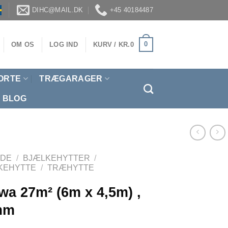
DIHC@MAIL.DK
+45 40184487
0
OM OS
LOG IND
KURV /
KR.
0
ORTE
TRÆGARAGER
BLOG
IDE
/
BJÆLKEHYTTER
/
KEHYTTE
/
TRÆHYTTE
wa 27m² (6m x 4,5m) ,
mm