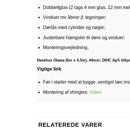
Dobbeltglas (2 lags 4 mm glas, 12 mm me
Vinduer mv åbner jf. tegninger;
Dørlås med cylinder og nøgle;
Justerbare hængsler til døre og vinduer;
Monteringsvejledning.
Havehus Otawa (6m x 4,5m), 44mm:
DIHC ApS tilbyde
Vigtige link
:
Før i starter med at bygge ,venligst læs i
Montering af shingles:
Video
RELATEREDE VARER