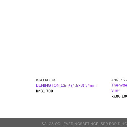
BJÆLKEHUS
ANNEKS 2
Træhytt
BENINGTON 13m² (4,5×3) 34mm
9 m²
kr.
31 700
kr.
86 10
SALGS OG LEVERINGSBETINGELSER FOR DIHC