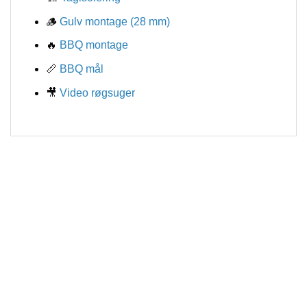
🪵
Gulv montage (28 mm)
🔥
BBQ montage
📏
BBQ mål
🎥
Video røgsuger