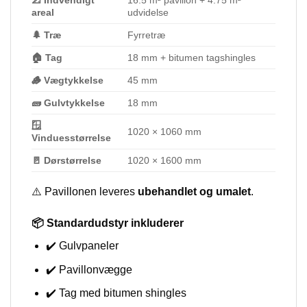
📐 Indvendigt
16.5 m² pavillon + 4.75 m²
areal
udvidelse
🌲 Træ
Fyrretræ
🏠 Tag
18 mm + bitumen tagshingles
🪵 Vægtykkelse
45 mm
🧱 Gulvtykkelse
18 mm
🪟
1020 × 1060 mm
Vinduesstørrelse
🚪 Dørstørrelse
1020 × 1600 mm
⚠️ Pavillonen leveres
ubehandlet og umalet
.
📦 Standardudstyr inkluderer
✔️ Gulvpaneler
✔️ Pavillonvægge
✔️ Tag med bitumen shingles