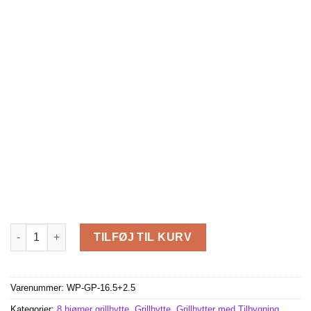
Grillpavillon med udvidelse 16.5 m² + 4.75 m² antal
TILFØJ TIL KURV
Varenummer:
WP-GP-16.5+2.5
Kategorier:
8 hjørner grillhytte
,
Grillhytte
,
Grillhytter med Tilbygning
,