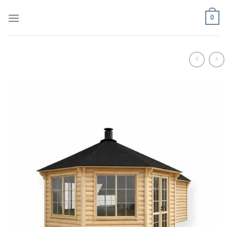
Fortsæt
0
til
indhold