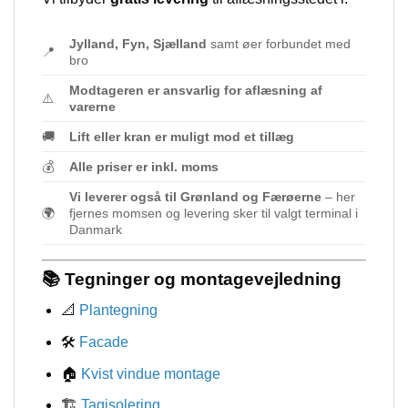
Jylland, Fyn, Sjælland
samt øer forbundet med
📍
bro
Modtageren er ansvarlig for aflæsning af
⚠️
varerne
🚚
Lift eller kran er muligt mod et tillæg
💰
Alle priser er inkl. moms
Vi leverer også til Grønland og Færøerne
– her
🌍
fjernes momsen og levering sker til valgt terminal i
Danmark
📚 Tegninger og montagevejledning
📐
Plantegning
🛠️
Facade
🏠
Kvist vindue montage
🏗️
Tagisolering