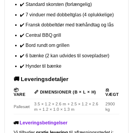
✔️ Standard skorsten (forlængelig)
✔️ 7 vinduer med dobbeltglas (4 oplukkelige)
✔️ Fransk dobbeltdør med træhåndtag og lås
✔️ Central BBQ grill
✔️ Bord rundt om grillen
✔️ 6 bænke (2 kan udvides til sovepladser)
✔️ Hynder til bænke
🚚 Leveringsdetaljer
📦
⚖️
📏 DIMENSIONER (B × L × H)
VARE
VÆGT
3.5 × 1.2 × 2.6 m + 2.5 × 1.2 × 2.6
2900
Pallesæt
m + 1.2 × 1.0 × 1.3 m
kg
🚛
Leveringsbetingelser
Vi tilbyder
gratis levering
til aflæsningsstedet i: