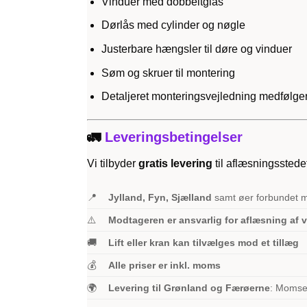
Vinduer med dobbeltglas
Dørlås med cylinder og nøgle
Justerbare hængsler til døre og vinduer
Søm og skruer til montering
Detaljeret monteringsvejledning medfølge
🚛
Leveringsbetingelser
Vi tilbyder
gratis levering
til aflæsningsstede
📍
Jylland, Fyn, Sjælland
samt øer forbundet 
⚠️
Modtageren er ansvarlig for aflæsning af 
🚚
Lift eller kran kan tilvælges mod et tillæg
💰
Alle priser er inkl. moms
🌍
Levering til Grønland og Færøerne
: Momsen