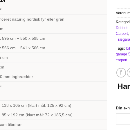
DI
²
Varenu
ficeret naturlig nordisk fyr eller gran
Kategori
Dobbelt 
mm
Carport
x 595 cm + 550 x 595 cm
Trægara
x 566 cm + 541 x 566 cm
Tags:
bi
garage 
5 cm
carport
,
cm
0 mm tagbrædder
Har
²
°
. 138 x 105 cm (klart mål: 125 x 92 cm)
Din e-m
. 85 x 192 cm (klart mål: 72 x 185,5 cm)
som tilbehør