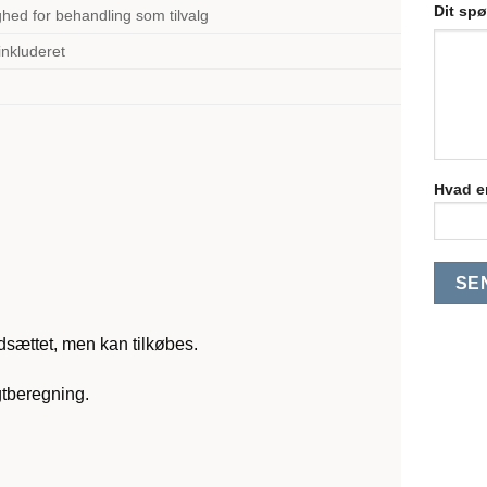
Dit sp
ghed for behandling som tilvalg
inkluderet
Hvad er
rdsættet, men kan tilkøbes.
gtberegning.