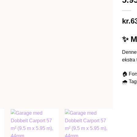
kr.
6
✨ M
Denne 
ekstra 
🏠 For
🌧️ Ta