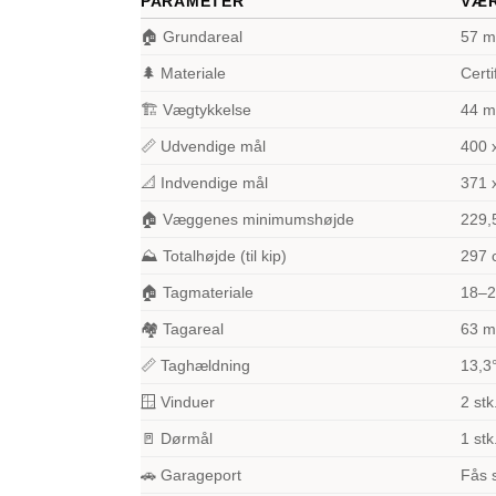
PARAMETER
VÆR
🏠 Grundareal
57 m
🌲 Materiale
Certi
🏗️ Vægtykkelse
44 
📏 Udvendige mål
400 
📐 Indvendige mål
371 
🏠 Væggenes minimumshøjde
229,
⛰️ Totalhøjde (til kip)
297 
🏠 Tagmateriale
18–2
🏘️ Tagareal
63 m
📏 Taghældning
13,3
🪟 Vinduer
2 stk
🚪 Dørmål
1 stk
🚗 Garageport
Fås 