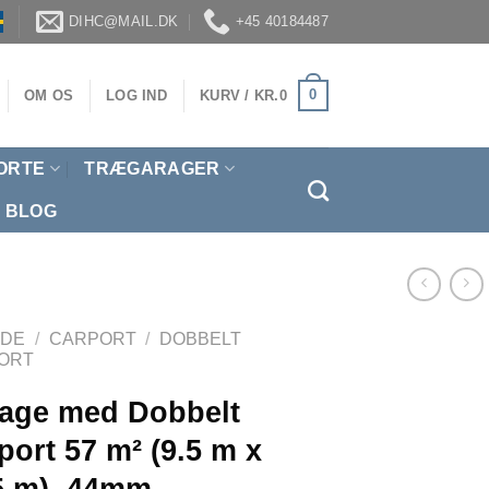
DIHC@MAIL.DK
+45 40184487
0
OM OS
LOG IND
KURV /
KR.
0
ORTE
TRÆGARAGER
BLOG
IDE
/
CARPORT
/
DOBBELT
ORT
age med Dobbelt
port 57 m² (9.5 m x
5 m), 44mm