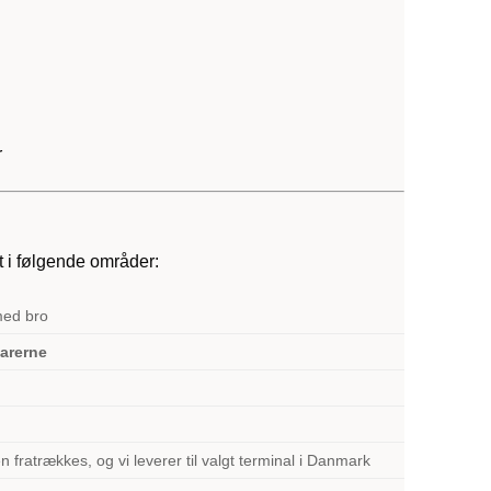
r
t i følgende områder:
med bro
varerne
 fratrækkes, og vi leverer til valgt terminal i Danmark