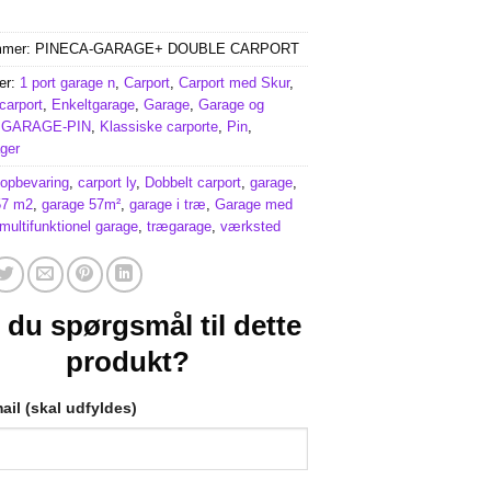
mmer:
PINECA-GARAGE+ DOUBLE CARPORT
er:
1 port garage n
,
Carport
,
Carport med Skur
,
carport
,
Enkeltgarage
,
Garage
,
Garage og
,
GARAGE-PIN
,
Klassiske carporte
,
Pin
,
ger
lopbevaring
,
carport ly
,
Dobbelt carport
,
garage
,
57 m2
,
garage 57m²
,
garage i træ
,
Garage med
multifunktionel garage
,
trægarage
,
værksted
 du spørgsmål til dette
produkt?
ail (skal udfyldes)