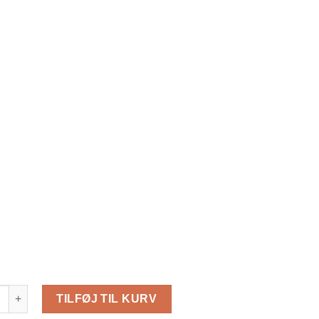
 med Dobbelt Carport 57 m² (9.5 m x 5.95 m), 44mm antal
TILFØJ TIL KURV