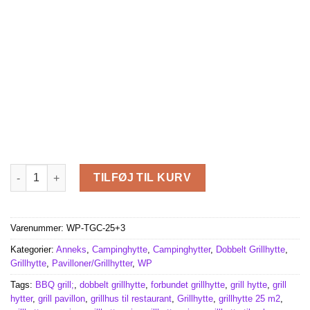
Dobbelt Grillhytte 25,0 m² med 4,6 m² forbindelsesgang antal
TILFØJ TIL KURV
Varenummer:
WP-TGC-25+3
Kategorier:
Anneks
,
Campinghytte
,
Campinghytter
,
Dobbelt Grillhytte
,
Grillhytte
,
Pavilloner/Grillhytter
,
WP
Tags:
BBQ grill;
,
dobbelt grillhytte
,
forbundet grillhytte
,
grill hytte
,
grill
hytter
,
grill pavillon
,
grillhus til restaurant
,
Grillhytte
,
grillhytte 25 m2
,