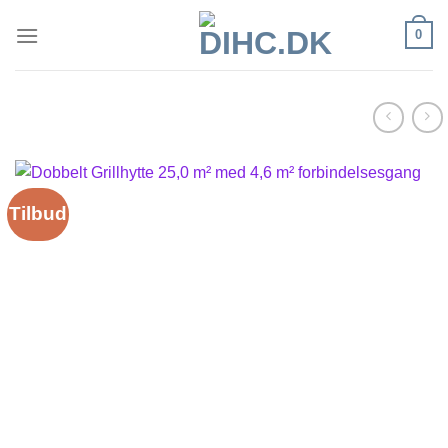
Fortsæt
0
til
indhold
Tilbud