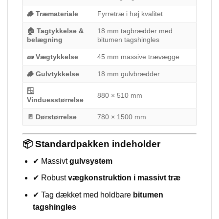
🪵 Træmateriale
Fyrretræ i høj kvalitet
🏠 Tagtykkelse &
18 mm tagbrædder med
belægning
bitumen tagshingles
🧱 Vægtykkelse
45 mm massive trævægge
🪵 Gulvtykkelse
18 mm gulvbrædder
🪟
880 × 510 mm
Vinduesstørrelse
🚪 Dørstørrelse
780 × 1500 mm
📦 Standardpakken indeholder
✔ Massivt
gulvsystem
✔ Robust
vægkonstruktion i massivt træ
✔ Tag dækket med holdbare
bitumen
tagshingles