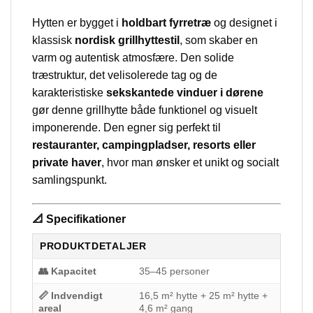
Hytten er bygget i
holdbart fyrretræ
og designet i
klassisk
nordisk grillhyttestil
, som skaber en
varm og autentisk atmosfære. Den solide
træstruktur, det velisolerede tag og de
karakteristiske
sekskantede vinduer i dørene
gør denne grillhytte både funktionel og visuelt
imponerende. Den egner sig perfekt til
restauranter, campingpladser, resorts eller
private haver
, hvor man ønsker et unikt og socialt
samlingspunkt.
📐 Specifikationer
PRODUKTDETALJER
👥 Kapacitet
35–45 personer
📏 Indvendigt
16,5 m² hytte + 25 m² hytte +
areal
4,6 m² gang