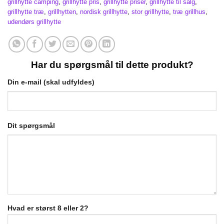
grillhytte camping
,
grillhytte pris
,
grillhytte priser
,
grillhytte til salg
,
grillhytte træ
,
grillhytten
,
nordisk grillhytte
,
stor grillhytte
,
træ grillhus
,
udendørs grillhytte
Har du spørgsmål til dette produkt?
Din e-mail (skal udfyldes)
Dit spørgsmål
Hvad er størst 8 eller 2?