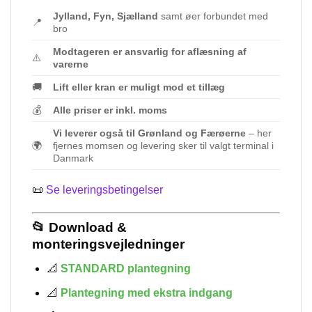
Jylland, Fyn, Sjælland
samt øer forbundet med
📍
bro
Modtageren er ansvarlig for aflæsning af
⚠️
varerne
🚚
Lift eller kran er muligt mod et tillæg
💰
Alle priser er inkl. moms
Vi leverer også til Grønland og Færøerne
– her
🌍
fjernes momsen og levering sker til valgt terminal i
Danmark
📜
Se leveringsbetingelser
📂 Download &
monteringsvejledninger
📐
STANDARD plantegning
📐
Plantegning med ekstra indgang