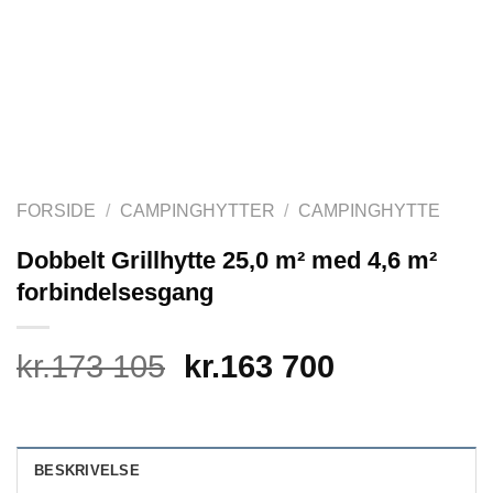
FORSIDE
/
CAMPINGHYTTER
/
CAMPINGHYTTE
Dobbelt Grillhytte 25,0 m² med 4,6 m²
forbindelsesgang
kr.
173 105
Original
kr.
163 700
Current
price
price
was:
is:
kr.173
kr.163
BESKRIVELSE
105.
700.