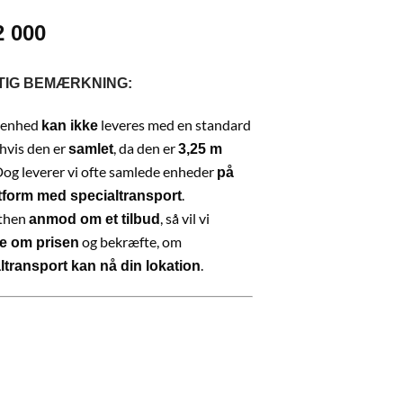
2 000
TIG BEMÆRKNING:
 enhed
leveres med en standard
kan ikke
, hvis den er
, da den er
samlet
3,25 m
Dog leverer vi ofte samlede enheder
på
.
tform med specialtransport
then
, så vil vi
anmod om et tilbud
og bekræfte, om
e om prisen
.
ltransport kan nå din lokation