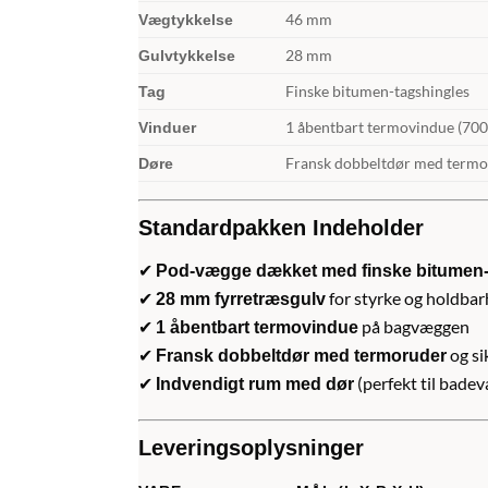
46 mm
Vægtykkelse
28 mm
Gulvtykkelse
Finske bitumen-tagshingles
Tag
1 åbentbart termovindue (70
Vinduer
Fransk dobbeltdør med termo
Døre
Standardpakken Indeholder
✔
Pod-vægge dækket med finske bitumen-
✔
for styrke og holdba
28 mm fyrretræsgulv
✔
på bagvæggen
1 åbentbart termovindue
✔
og si
Fransk dobbeltdør med termoruder
✔
(perfekt til bade
Indvendigt rum med dør
Leveringsoplysninger