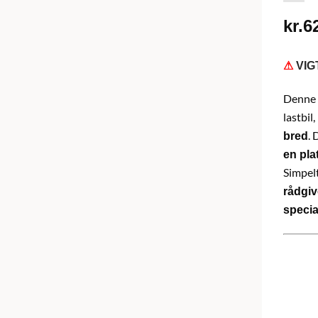
kr.
6
⚠
VIG
Denne
lastbil
. 
bred
en pla
Simpel
rådgiv
specia