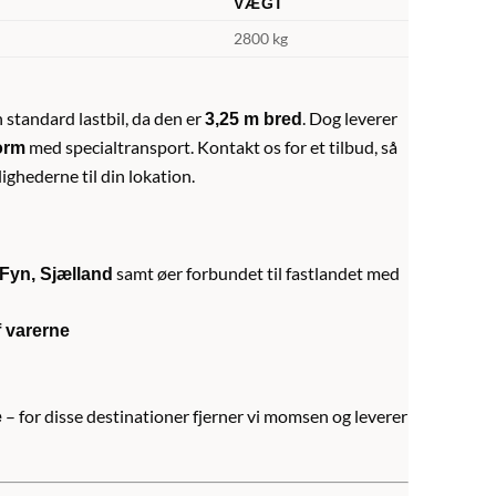
VÆGT
2800 kg
standard lastbil, da den er
. Dog leverer
3,25 m bred
med specialtransport. Kontakt os for et tilbud, så
orm
ghederne til din lokation.
samt øer forbundet til fastlandet med
 Fyn, Sjælland
f varerne
– for disse destinationer fjerner vi momsen og leverer
e