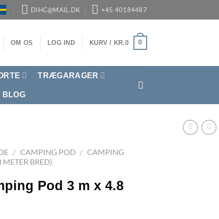
DIHC@MAIL.DK
+45 40184487
0
OM OS
LOG IND
KURV /
KR.
0
ORTE
TRÆGARAGER
BLOG
DE
/
CAMPING POD
/
CAMPING
3 METER BRED)
ping Pod 3 m x 4.8