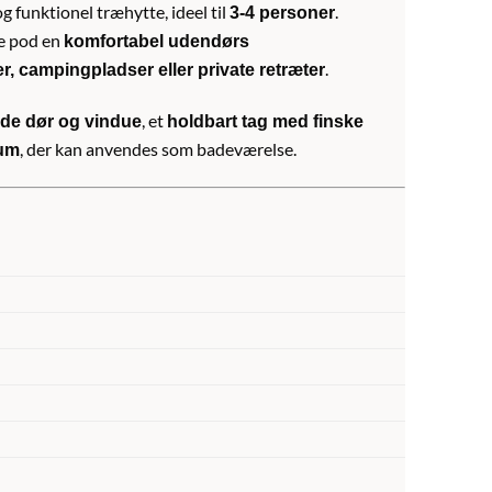
og funktionel træhytte, ideel til
.
3-4 personer
ne pod en
komfortabel udendørs
.
, campingpladser eller private retræter
, et
åde dør og vindue
holdbart tag med finske
, der kan anvendes som badeværelse.
rum