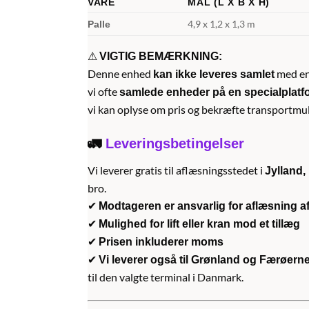
VARE
MÅL (L X B X H)
4,9 x 1,2 x 1,3 m
Palle
⚠
VIGTIG BEMÆRKNING:
Denne enhed
med en 
kan ikke leveres samlet
vi ofte
samlede enheder på en specialplatf
vi kan oplyse om pris og bekræfte transportmuli
🚛
Leveringsbetingelser
Vi leverer gratis til aflæsningsstedet i
Jylland,
bro.
✔
Modtageren er ansvarlig for aflæsning a
✔
Mulighed for lift eller kran mod et tillæg
✔
Prisen inkluderer moms
✔
Vi leverer også til Grønland og Færøern
til den valgte terminal i Danmark.