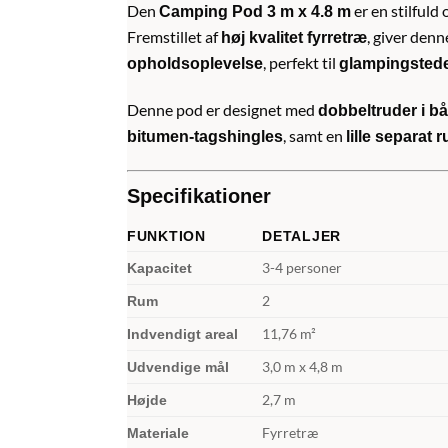
Den
er en stilfuld 
Camping Pod 3 m x 4.8 m
Fremstillet af
, giver den
høj kvalitet fyrretræ
, perfekt til
opholdsoplevelse
glampingsteder
Denne pod er designet med
dobbeltruder i b
, samt en
bitumen-tagshingles
lille separat 
Specifikationer
FUNKTION
DETALJER
3-4 personer
Kapacitet
2
Rum
11,76 m²
Indvendigt areal
3,0 m x 4,8 m
Udvendige mål
2,7 m
Højde
Fyrretræ
Materiale