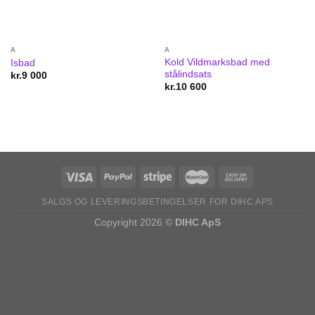
A
A
Kold Vildmarksbad med
Isbad
stålindsats
kr.
9 000
kr.
10 600
SALGS OG LEVERINGSBETINGELSER FOR DIHC APS
Copyright 2026 ©
DIHC ApS