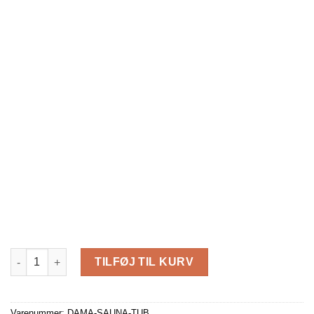
After Sauna Ofuro til 2 personer antal
TILFØJ TIL KURV
Varenummer:
DAMA-SAUNA-TUB