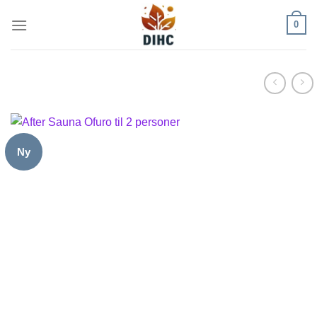
Fortsæt
0
til
indhold
Ny