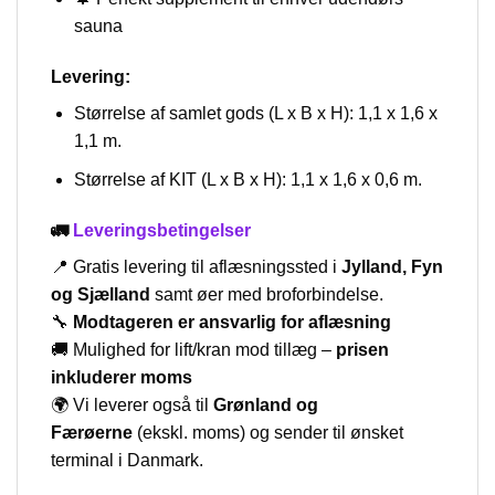
sauna
Levering:
Størrelse af samlet gods (L x B x H): 1,1 x 1,6 x
1,1 m.
Størrelse af KIT (L x B x H): 1,1 x 1,6 x 0,6 m.
🚛
Leveringsbetingelser
📍 Gratis levering til aflæsningssted i
Jylland, Fyn
og Sjælland
samt øer med broforbindelse.
🔧
Modtageren er ansvarlig for aflæsning
🚚 Mulighed for lift/kran mod tillæg –
prisen
inkluderer moms
🌍 Vi leverer også til
Grønland og
Færøerne
(ekskl. moms) og sender til ønsket
terminal i Danmark.