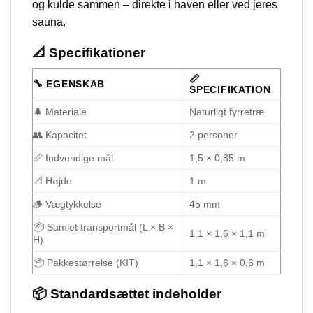
og kulde sammen – direkte i haven eller ved jeres
sauna.
📐 Specifikationer
📏
🔧 EGENSKAB
SPECIFIKATION
🌲 Materiale
Naturligt fyrretræ
👥 Kapacitet
2 personer
📏 Indvendige mål
1,5 × 0,85 m
📐 Højde
1 m
🪵 Vægtykkelse
45 mm
📦 Samlet transportmål (L × B ×
1,1 × 1,6 × 1,1 m
H)
📦 Pakkestørrelse (KIT)
1,1 × 1,6 × 0,6 m
📦 Standardsættet indeholder