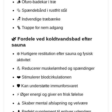
🪵 Ofuro-badekar i træ
🔩 Spændebånd i rustfrit stål
🪑 Indvendige træbænke
🪜 Trappe for nem adgang
🌿 Fordele ved koldtvandsbad efter
sauna
❄️ Hurtigere restitution efter sauna og fysisk
aktivitet
💪 Reducerer muskelømhed og spændinger
❤️ Stimulerer blodcirkulationen
🛡️ Kan understøtte immunforsvaret
⚡ Øger energi og giver en frisk følelse
🧘 Skaber mental afslapning og velvære
🌲 Perfekt supplement til enhver udendørs