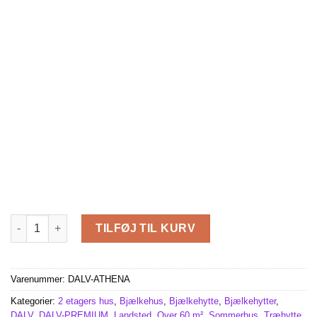
Athena (87 m² + 19 m² terrasse +10 m² balkon) antal
TILFØJ TIL KURV
Varenummer:
DALV-ATHENA
Kategorier:
2 etagers hus
,
Bjælkehus
,
Bjælkehytte
,
Bjælkehytter
,
DALV
,
DALV-PREMIUM
,
Landsted
,
Over 60 m²
,
Sommerhus
,
Træhytte