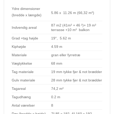
Ydre dimensioner
5.86 x 11.26 m (66,32 m²)
(bredde x længde)
87 m2 (41m² + 46 ²)+ 19 m²
Indvendig areal
terrasse +10 m² balkon
Grad +tag højde
19°, 5.62 m
Kiphøjde
4.59 m
Materiale
gran eller fyrretræ
Vægtykkelse
68 mm
Tag materiale
19 mm tykke fjer & not brædder
Gulv materiale
28 mm tykke fjer & not brædder
Tagareal
74,2 m²
Tagudhæng
0.2 m
Antal værelser
8
Dør (bredde x højde)
7* 85 x 192, 4* 160 x 192