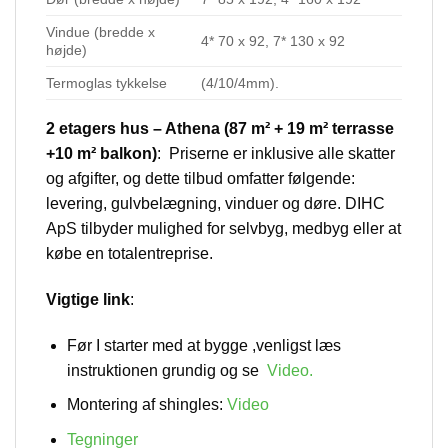
Vindue (bredde x
4* 70 x 92, 7* 130 x 92
højde)
Termoglas tykkelse
(4/10/4mm).
2 etagers hus – Athena (87 m² + 19 m² terrasse
+10 m² balkon)
: Priserne er inklusive alle skatter
og afgifter, og dette tilbud omfatter følgende:
levering, gulvbelægning, vinduer og døre. DIHC
ApS tilbyder mulighed for selvbyg, medbyg eller at
købe en totalentreprise.
Vigtige link
:
Før I starter med at bygge ,venligst læs
instruktionen grundig og se
Video
.
Montering af shingles:
Video
Tegninger