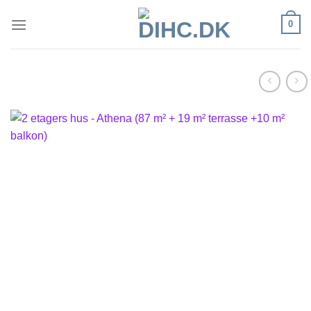
Fortsæt
0
til
indhold