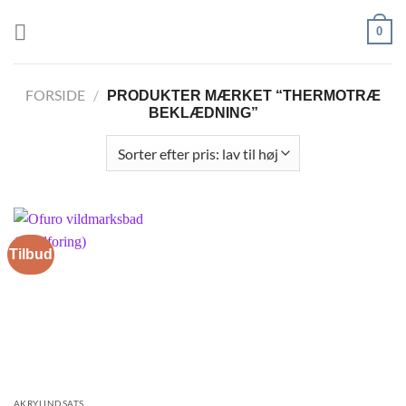
Fortsæt
0
til
indhold
FORSIDE
/
PRODUKTER MÆRKET “THERMOTRÆ
BEKLÆDNING”
Tilbud
AKRYLINDSATS