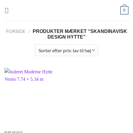
Fortsæt
0
til
indhold
FORSIDE
/
PRODUKTER MÆRKET “SKANDINAVISK
DESIGN HYTTE”
BJÆLKEHUS