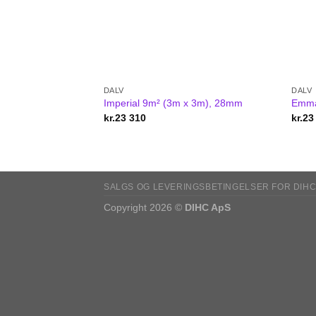
DALV
DALV
Imperial 9m² (3m x 3m), 28mm
Emma
kr.
23 310
kr.
23
SALGS OG LEVERINGSBETINGELSER FOR DIHC
Copyright 2026 ©
DIHC ApS