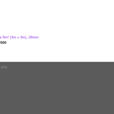
 9m² (3m x 3m), 28mm
 500
 APS