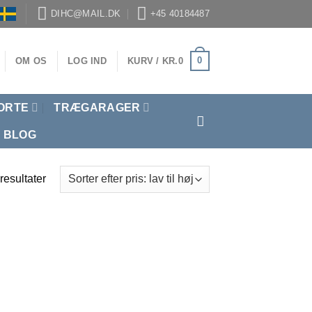
DIHC@MAIL.DK
+45 40184487
0
OM OS
LOG IND
KURV /
KR.
0
ORTE
TRÆGARAGER
BLOG
 resultater