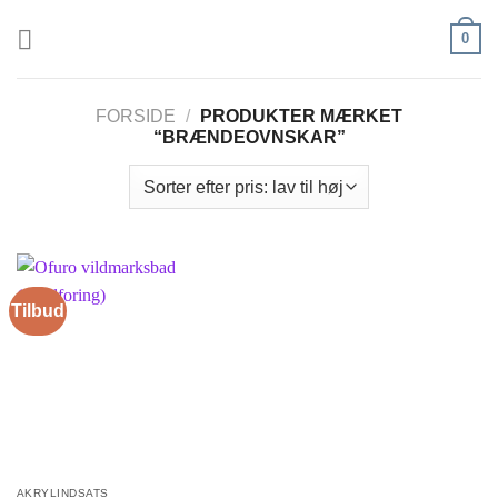
Fortsæt
0
til
indhold
FORSIDE
/
PRODUKTER MÆRKET
“BRÆNDEOVNSKAR”
Tilbud
AKRYLINDSATS