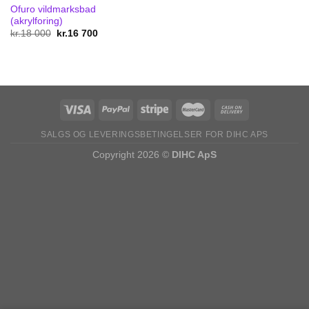
Ofuro vildmarksbad
(akrylforing)
kr.
18 000
Original
kr.
16 700
Current
price
price
was:
is:
kr.18
kr.16
000.
700.
SALGS OG LEVERINGSBETINGELSER FOR DIHC APS
Copyright 2026 ©
DIHC ApS