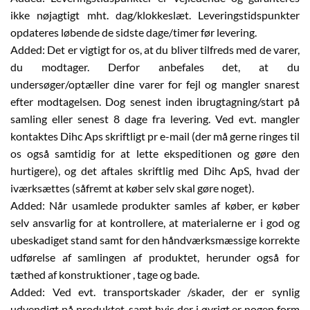
ikke nøjagtigt mht. dag/klokkeslæt. Leveringstidspunkter
opdateres løbende de sidste dage/timer før levering.
Added: Det er vigtigt for os, at du bliver tilfreds med de varer,
du modtager. Derfor anbefales det, at du
undersøger/optæller dine varer for fejl og mangler snarest
efter modtagelsen. Dog senest inden ibrugtagning/start på
samling eller senest 8 dage fra levering. Ved evt. mangler
kontaktes Dihc Aps skriftligt pr e-mail (der må gerne ringes til
os også samtidig for at lette ekspeditionen og gøre den
hurtigere), og det aftales skriftlig med Dihc ApS, hvad der
iværksættes (såfremt at køber selv skal gøre noget).
Added: Når usamlede produkter samles af køber, er køber
selv ansvarlig for at kontrollere, at materialerne er i god og
ubeskadiget stand samt for den håndværksmæssige korrekte
udførelse af samlingen af produktet, herunder også for
tæthed af konstruktioner , tage og bade.
Added: Ved evt. transportskader /skader, der er synlig
udvendigt på produktet, samt hvis der i øvrigt er nogen form