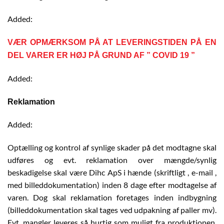
Added:
VÆR OPMÆRKSOM PÅ AT LEVERINGSTIDEN PÅ EN
DEL VARER ER HØJ PÅ GRUND AF ” COVID 19 ”
Added:
Reklamation
Added:
Optælling og kontrol af synlige skader på det modtagne skal
udføres og evt. reklamation over mængde/synlig
beskadigelse skal være Dihc ApS i hænde (skriftligt , e-mail ,
med billeddokumentation) inden 8 dage efter modtagelse af
varen. Dog skal reklamation foretages inden indbygning
(billeddokumentation skal tages ved udpakning af paller mv).
Evt. mangler leveres så hurtig som muligt fra produktionen.