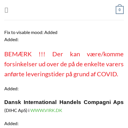
Fortsæt
0
til
indhold
Fix to visable mood: Added
Added:
BEMÆRK !!! Der kan være/komme
forsinkelser ud over de på de enkelte varers
anførte leveringstider på grund af COVID.
Added:
Dansk International Handels Compagni Aps
(DIHC ApS) i
WWW.VIRK.DK
Added: