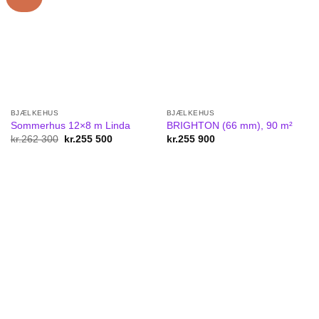
BJÆLKEHUS
BJÆLKEHUS
Sommerhus 12×8 m Linda
BRIGHTON (66 mm), 90 m²
kr.
262 300
Original
kr.
255 500
Current
kr.
255 900
price
price
was:
is:
kr.262
kr.255
300.
500.