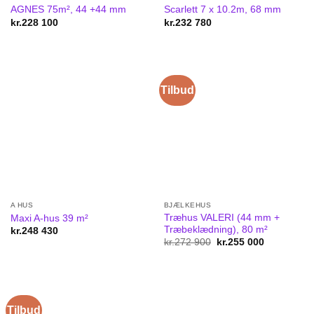
AGNES 75m², 44 +44 mm
Scarlett 7 x 10.2m, 68 mm
kr.
228 100
kr.
232 780
Tilbud
A HUS
BJÆLKEHUS
Træhus VALERI (44 mm +
Maxi A-hus 39 m²
Træbeklædning), 80 m²
kr.
248 430
kr.
272 900
Original
kr.
255 000
Current
price
price
was:
is:
kr.272
kr.255
900.
000.
Tilbud