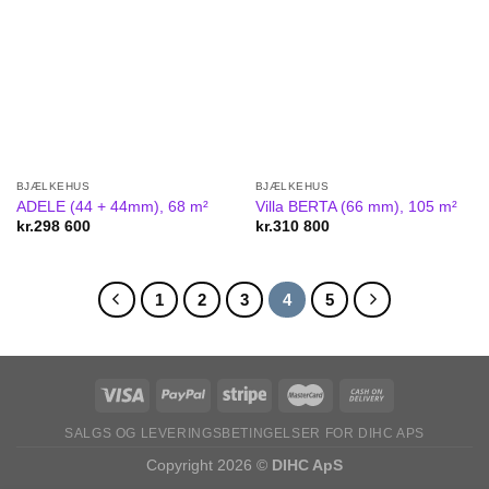
BJÆLKEHUS
BJÆLKEHUS
ADELE (44 + 44mm), 68 m²
Villa BERTA (66 mm), 105 m²
kr.
298 600
kr.
310 800
1
2
3
4
5
SALGS OG LEVERINGSBETINGELSER FOR DIHC APS
Copyright 2026 ©
DIHC ApS